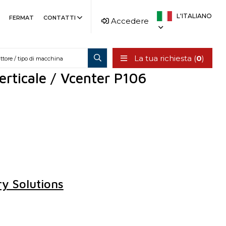
L'ITALIANO
FERMAT
CONTATTI
Accedere
La tua richiesta (
0
)
Verticale / Vcenter P106
ry Solutions