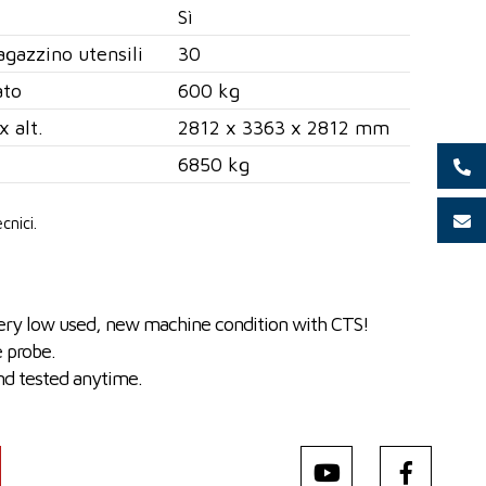
Sì
gazzino utensili
30
ato
600 kg
x alt.
2812 x 3363 x 2812 mm
6850 kg
cnici.
very low used, new machine condition with CTS!
 probe.
nd tested anytime.