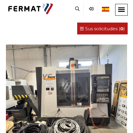
Sus solicitudes (
0
)