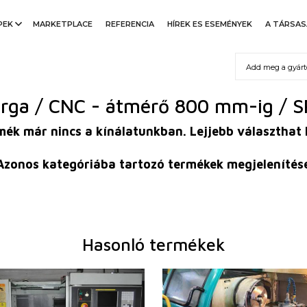
PEK
MARKETPLACE
REFERENCIA
HÍREK ES ESEMÉNYEK
A TÁRSA
erga / CNC - átmérő 800 mm-ig / S
rmék már nincs a kínálatunkban. Lejjebb választhat
Azonos kategóriába tartozó termékek megjelenítés
Hasonló termékek
2010
Gyártás éve:
1999
er
igen
Vezérlőrendszer
igen
őrendszer
0i - TD
Siemens vezérlőrendszer
810 D