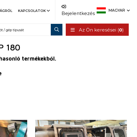
MAGYAR
SÁGRÓL
KAPCSOLATOK
Bejelentkezés
Az Ön keresései (
0
)
P 180
 hasonló termékekből.
e
Gyártás éve:
0
Vezérlőrendszer
igen
Heidenhain vezérlőrendszer