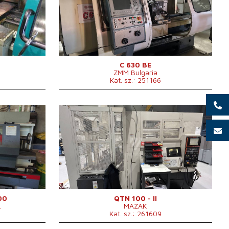
Elforduló átmérő
630 mm
Elfordulási hossz
1000 mm
Ferde ágy
nem
Orsófurat
103 mm
Revolverfej
igen
Átmérő a keresztszán felett
430 mm
C 630 BE
ZMM Bulgaria
630 x 1820
Kat. sz.: 251166
Gyártás éve:
2007
Vezérlőrendszer
igen
Mazatrol vezérlőrendszer
MATRIX NEXUS
lus 4110
Elforduló átmérő
280 mm
Elfordulási hossz
334 mm
m
Ferde ágy
igen
Orsófurat
51 mm
Revolverfej
igen
A gép súlya
3700 kg
 /min.
Orsó fordulatszáma
0 - 6000 /min.
00
QTN 100 - II
.
MAZAK
Kat. sz.: 261609
370 x 1785