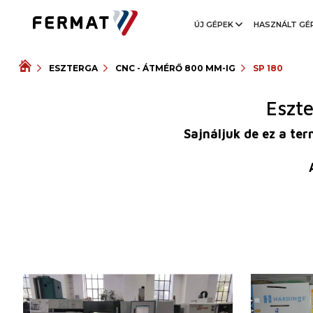
ÚJ GÉPEK
HASZNÁLT GÉ
ESZTERGA
CNC - ÁTMÉRŐ 800 MM-IG
SP 180
Eszt
Sajnáljuk de ez a te
Gyártás éve:
2004
Gyártás éve:
Vezérlőrendszer
igen
Vezérlőrendsz
Fanuc vezérlőrendszer
Fanuc vezérl