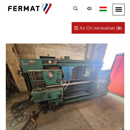
Az Ön keresései (
0
)