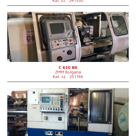
Kat. sz.: 241550
Gyártás éve:
0
Vezérlőrendszer
igen
Heidenhain vezérlőrendszer
Elforduló átmérő
630 mm
Elfordulási hossz
1000 mm
Ferde ágy
nem
Orsófurat
103 mm
Revolverfej
igen
Átmérő a keresztszán felett
430 mm
C 630 BE
ZMM Bulgaria
Kat. sz.: 251166
Gyártás éve:
1991
Vezérlőrendszer
igen
Mefi vezérlőrendszer
- - -
Elforduló átmérő
110 mm
Elfordulási hossz
300 mm
Ferde ágy
nem
Orsófurat
50 mm
Rúdanyag max. átmérője
40 mm