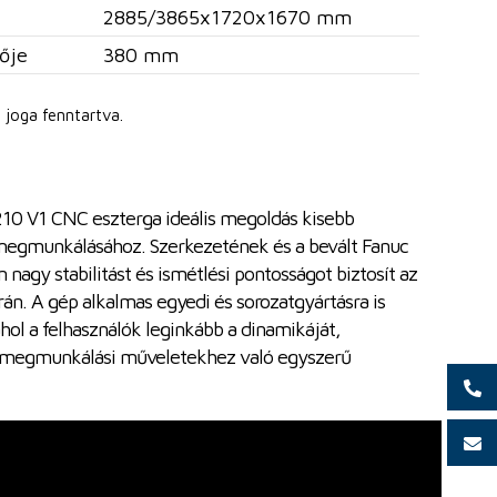
2885/3865x1720x1670 mm
ője
380 mm
 joga fenntartva.
10 V1 CNC eszterga ideális megoldás kisebb
 megmunkálásához. Szerkezetének és a bevált Fanuc
agy stabilitást és ismétlési pontosságot biztosít az
rán. A gép alkalmas egyedi és sorozatgyártásra is
ol a felhasználók leginkább a dinamikáját,
 megmunkálási műveletekhez való egyszerű