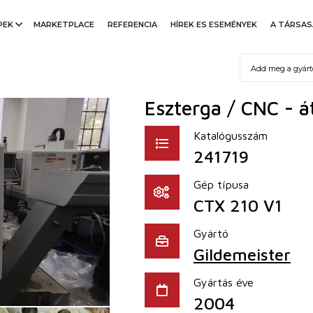
PEK
MARKETPLACE
REFERENCIA
HÍREK ES ESEMÉNYEK
A TÁRSA
Eszterga / CNC - 
Katalógusszám
241719
Gép típusa
CTX 210 V1
Gyártó
Gildemeister
Gyártás éve
2004