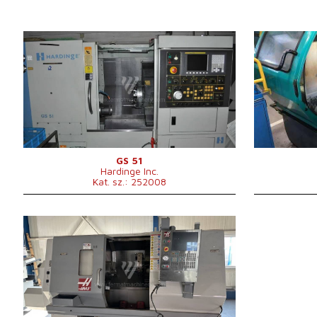
Gyártás éve:
2010
Gyártás éve:
Vezérlőrendszer
igen
Vezérlőrendsz
Fanuc vezérlőrendszer
0i - TD
Siemens vezé
Elforduló átmérő
356 mm
Elforduló átm
Elfordulási hossz
610 mm
Elfordulási h
Ferde ágy
igen
Ferde ágy
Orsófurat
52 mm
Orsófurat
Revolverfej
igen
Revolverfej
Átmérő a kere
felett
GS 51
Hardinge Inc.
Méretek
Kat. sz.: 252008
hossz.×szél.×
A gép súlya
Gyártás éve:
2009
Vezérlőrendszer
igen
Haas vezérlőrendszer
Elforduló átmérő
762 mm
Elfordulási hossz
1000 mm
Ferde ágy
igen
Orsófurat
103 mm