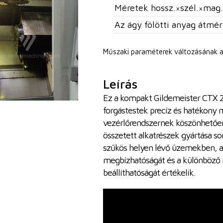
Méretek hossz.×szél.×mag.
Az ágy fölötti anyag átmér
Műszaki paraméterek változásának a
Leírás
Ez a kompakt Gildemeister CTX 2
forgástestek precíz és hatékony
vezérlőrendszernek köszönhetően n
összetett alkatrészek gyártása so
szűkös helyen lévő üzemekben, ah
megbízhatóságát és a különböző
beállíthatóságát értékelik.