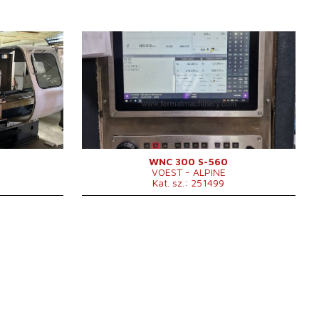
Gyártás éve:
0
Vezérlőrendszer
igen
NCT vezérlőrendszer
m
Elfordulási hossz
500 mm
mm
Az ágy fölötti anyag átmérője
470 mm
Átmérő a keresztszán felett
345 mm
m
Orsófurat
77 mm
Orsó fordulatszáma
0 - 3000 /min.
m
Revolverfej
igen
Hajtott szerszámok
igen
WNC 300 S-560
VOEST - ALPINE
Szerszámváltó férőhelyeinek a
6
Kat. sz.: 251499
száma (ebből meghajtott)
A főmotor teljesítménye
37.5 kW
5060 x 2100 x
Méretek hossz.×szél.×mag.
2300 mm
A gép súlya
3200? kg