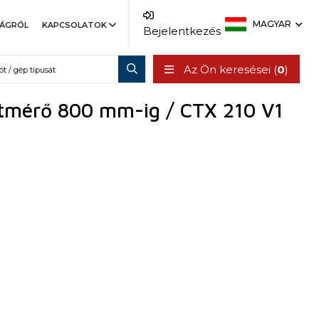
MAGYAR
SÁGRÓL
KAPCSOLATOK
Bejelentkezés
Az Ön keresései (
0
)
átmérő 800 mm-ig / CTX 210 V1