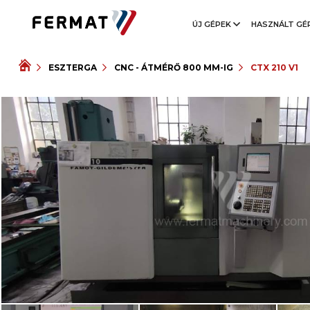
ÚJ GÉPEK
HASZNÁLT GÉ
ESZTERGA
CNC - ÁTMÉRŐ 800 MM-IG
CTX 210 V1