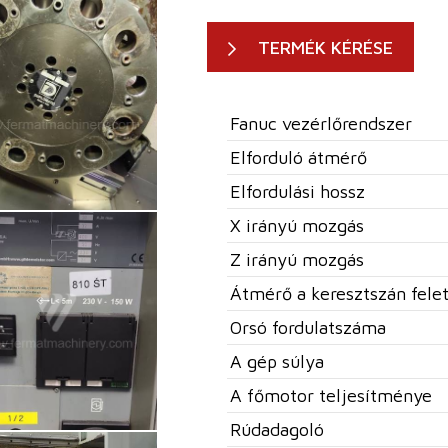
TERMÉK KÉRÉSE
Fanuc vezérlőrendszer
Elforduló átmérő
Elfordulási hossz
X irányú mozgás
Z irányú mozgás
Átmérő a keresztszán felet
Orsó fordulatszáma
A gép súlya
A főmotor teljesítménye
Rúdadagoló