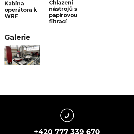
Chlazení
Kabina
nástrojů s
operátora k
papírovou
WRF
filtrací
Galerie
+420 777 339 670