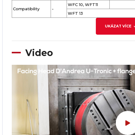
WFC 10, WFT11
Compatibility
-
WFT 13
UKÁZAT VÍCE
Video