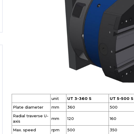
unit
UT 3-360 S
UT 5-500 S
Plate diameter
mm
360
500
Radial traverse U-
mm
120
160
axis
Max. speed
rpm
500
350