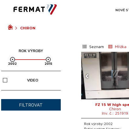
NOVÉ S
CHIRON
Seznam
Mřížka
ROK VÝROBY
‹
VIDEO
FZ 15 W high sp
FILTROVAT
Chiron
Inv. č.: 251919
Rok výroby:2002
Řídící systém Siemens: