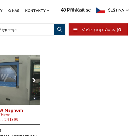
Přihlásit se
ČEŠTINA
TY
O NÁS
KONTAKTY
Vaše poptávky (
0
)
›
 W Magnum
Chiron
č.: 241399
5
iemens: Sinumerik 840