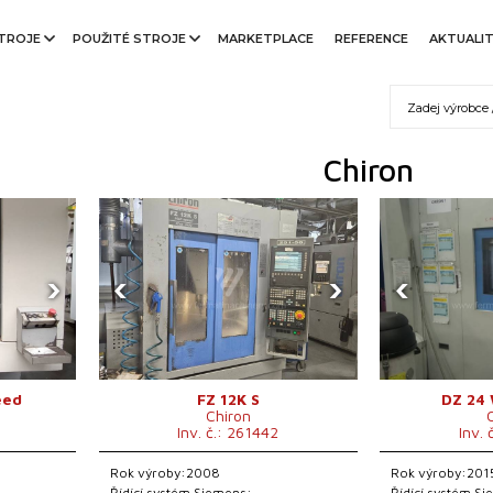
TROJE
POUŽITÉ STROJE
MARKETPLACE
REFERENCE
AKTUALI
Chiron
›
‹
›
‹
eed
FZ 12K S
DZ 24
Chiron
Inv. č.: 261442
Inv. 
Rok výroby:2008
Rok výroby:201
Řídící systém Siemens:
Řídící systém S