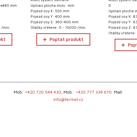
60x440 mm
Upínací plocha stolu: mm
D
Pojezd osy X: 550 mm
Upínací plocha 
Pojezd osy Y: 400 mm
Pojezd osy X: 
Pojezd osy Z: 360-400 mm
Pojezd osy Y: 
 /min.
Otáčky vřetene: 0 - 15000 /min.
Pojezd osy Z: 
Otáčky vřetene:
ukt
Poptat produkt
Pop
Mob:
+420 720 544 430
, Mob.:
+420 777 339 670
Mail:
info@fermat.cz