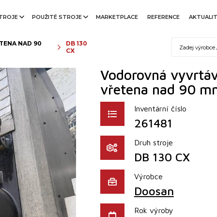
TROJE
POUŽITÉ STROJE
MARKETPLACE
REFERENCE
AKTUALI
TENA NAD 90
DB 130
CX
Vodorovná vyvrtáv
vřetena nad 90 m
Inventární číslo
261481
Druh stroje
DB 130 CX
Výrobce
Doosan
Rok výroby