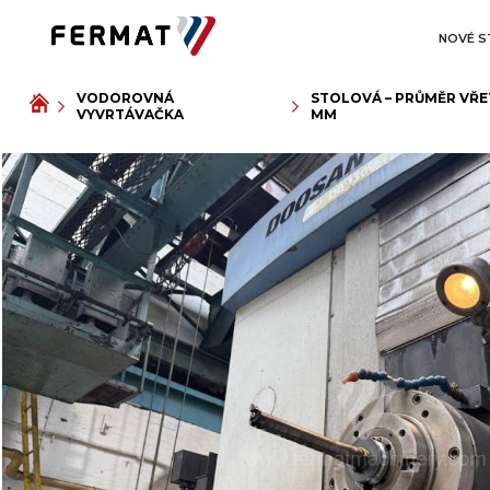
NOVÉ S
VODOROVNÁ
STOLOVÁ – PRŮMĚR VŘE
VYVRTÁVAČKA
MM