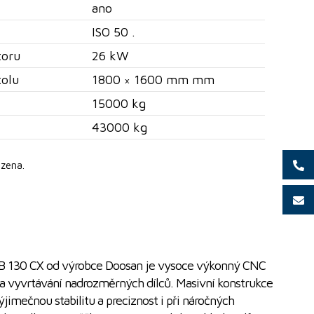
ano
ISO 50 .
toru
26 kW
tolu
1800 × 1600 mm mm
15000 kg
43000 kg
zena.
DB 130 CX od výrobce Doosan je vysoce výkonný CNC
í a vyvrtávání nadrozměrných dílců. Masivní konstrukce
ýjimečnou stabilitu a preciznost i při náročných