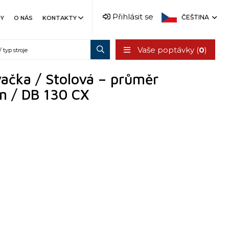
Přihlásit se
ČEŠTINA
TY
O NÁS
KONTAKTY
Vaše poptávky (
0
)
ačka / Stolová – průměr
m / DB 130 CX