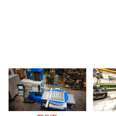
Rok výroby:
0
Rok výroby:
Řídící systém
ano
Řídící systém
Řídící systém Heidenhain
TNC 620
Pracovní prů
Pracovní průměr vřetena
100 mm
Pojezd osy X
Pojezd osy X
1250 mm
Pojezd osy Y
Pojezd osy Y
1030 mm
Otáčky vřeten
Otáčky vřetene
16 - 2500 /min.
Chlazení stř
Chlazení středem
ne
Výsuv vřetene
Výsuv vřetene (W)
730 mm
Pojezd osy Z
Pojezd osy Z
930 mm
Zásobník nást
WH 10 CNC