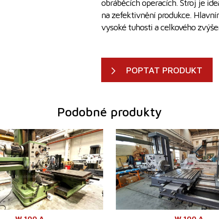
obráběcích operacích. Stroj je ide
na zefektivnění produkce. Hlavní
vysoké tuhosti a celkového zvýšen
POPTAT PRODUKT
Podobné produkty
1995
Rok výroby:
0
ne
Řídící systém
ne
měr vřetena
100 mm
Pracovní průměr vřetena
100 m
1600 mm
Pojezd osy X
1600 
1120 mm
Pojezd osy Y
1120 
e
0 - 1120 /min.
Otáčky vřetene
7 - 112
edem
ne
Chlazení středem
ne
 (W)
900 mm
Výsuv vřetene (W)
900 m
1250 mm
Pojezd osy Z
1250 
rojů
ne
Zásobník nástrojů
ne
W 100 A
W 100 A