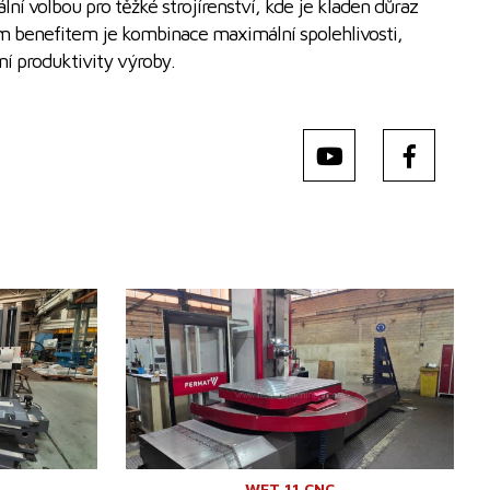
ální volbou pro těžké strojírenství, kde je kladen důraz
m benefitem je kombinace maximální spolehlivosti,
í produktivity výroby.
Rok výroby:
2024
Řídící systém
ano
m
Řídící systém Heidenhain
TNC 640
mm
Pracovní průměr vřetena
110 mm
mm
Pojezd osy X
3000 mm
0 /min.
Pojezd osy Y
2000 mm
Otáčky vřetene
10 - 4000 /min.
m
Chlazení středem
ano
mm
Tlak chlazení středem
70 bar
Výsuv vřetene (W)
730 mm
WFT 11 CNC