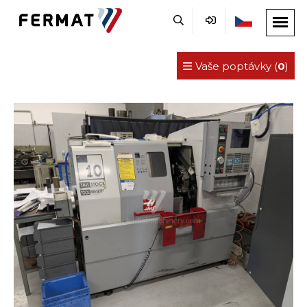
Vaše poptávky (
0
)