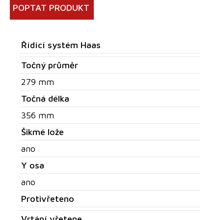
POPTAT PRODUKT
Řídící systém Haas
Točný průměr
279 mm
Točná délka
356 mm
Šikmé lože
ano
Y osa
ano
Protivřeteno
Vrtání vřetene