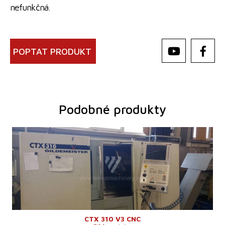
nefunkčná.
POPTAT PRODUKT
Podobné produkty
Rok výroby:
2005
Řídící systém
ano
Řídící systém Siemens
Sinumerik 840 D
Točný průměr
365 mm
Točná délka
450 mm
Šikmé lože
ano
Y osa
ne
Protivřeteno
ne
Vrtání vřetene
60 mm
Frézovací hlava
ne
CTX 310 V3 CNC