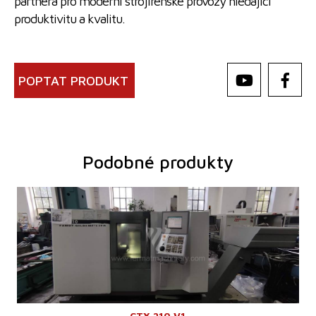
partnera pro moderní strojírenské provozy hledající
produktivitu a kvalitu.
POPTAT PRODUKT
Podobné produkty
Rok výroby:
2004
Řídící systém
ano
Řídící systém Fanuc
Točný průměr
200 mm
Točná délka
300 mm
Pojezd osy X
151 mm
Pojezd osy Z
339 mm
Oběžný průměr nad suportem
290 mm
Otáčky vřetene
20 - 6000 /min.
Hmotnost stroje
4200 kg
CTX 210 V1