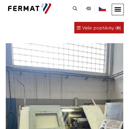
Vaše poptávky (
0
)