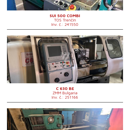
Revolverová hlava
Oběžný průměr nad suportem
290 mm
Rozměry d x š x v
3550 x 1630 x 1820 mm
SUI 500 COMBI
TOS Trenčín
Hmotnost stroje
3000 kg
Inv. č.: 241550
Rok výroby:
0
Řídící systém
ano
Řídící systém Heidenhain
Točný průměr
630 mm
Točná délka
1000 mm
Šikmé lože
ne
Vrtání vřetene
103 mm
Revolverová hlava
ano
Oběžný průměr nad suportem
430 mm
C 630 BE
ZMM Bulgaria
Inv. č.: 251166
Rok výroby:
0
Řídící systém
ne
Točný průměr
630 mm
Točná délka
1500 mm