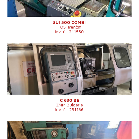
Vrtání vřetene
71 mm
Revolverová hlava
Oběžný průměr nad suportem
290 mm
Rozměry d x š x v
3550 x 1630 x 1820 mm
SUI 500 COMBI
TOS Trenčín
Hmotnost stroje
3000 kg
Inv. č.: 241550
Rok výroby:
0
Řídící systém
ano
Řídící systém Heidenhain
Točný průměr
630 mm
Točná délka
1000 mm
Šikmé lože
ne
Vrtání vřetene
103 mm
Revolverová hlava
ano
Oběžný průměr nad suportem
430 mm
C 630 BE
ZMM Bulgaria
Inv. č.: 251166
Rok výroby:
0
Řídící systém
ne
Točný průměr
630 mm