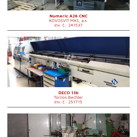
Otáčky vřetene
50 - 7000 /min.
Numeric A26 CNC
KOVOSVIT MAS, a.s.
Inv. č.: 241537
Rok výroby:
2004
Max. délka obrobku
160 mm
Oběžný průměr nad ložem
mm
Hmotnost stroje
3000 kg
Rozměry d x š x v
1100× 7270 × 1950 mm
Řídící systém
ne
DECO 13b
Tornos Bechler
Inv. č.: 251715
Rok výroby:
0
Max. průměr tyčového materiálu
18/22 mm
Točná délka
350 mm
Rozměry d x š x v
1840x880x1766 mm