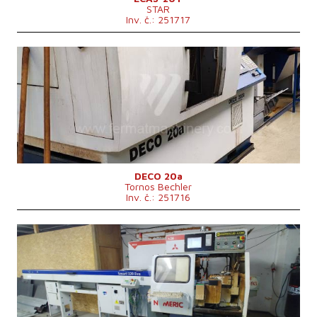
STAR
Inv. č.: 251717
Rok výroby:
2006
Max. délka obrobku
200 mm
Oběžný průměr nad ložem
mm
Řídící systém
ano
Řídící systém Fanuc
Rozměry d x š x v
2270x1650x2200(2500) mm
Hmotnost stroje
3500 kg
DECO 20a
Tornos Bechler
Inv. č.: 251716
Rok výroby:
0
Max. délka obrobku
3000 mm
Oběžný průměr nad ložem
22 mm
Řídící systém
ano
Řídící systém Mitsubishi
Hmotnost stroje
1850 kg
Rozměry d x š x v
2370x1105x1890 mm