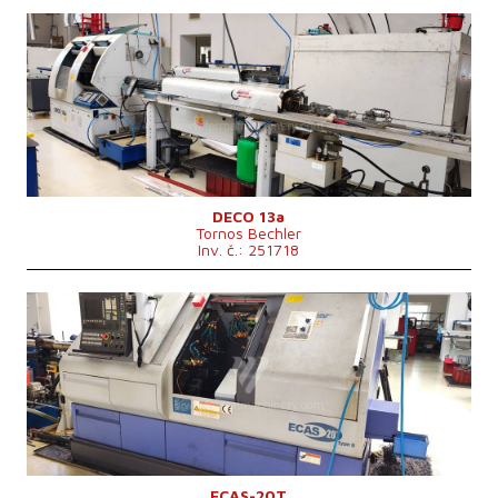
Rok výroby:
2008
Max. délka obrobku
184 mm
Oběžný průměr nad ložem
mm
Řídící systém
ne
DECO 13a
Tornos Bechler
Inv. č.: 251718
Rok výroby:
2008
Max. délka obrobku
mm
Oběžný průměr nad ložem
mm
Hmotnost stroje
4850 kg
Řídící systém
ano
Řídící systém Siemens
Rozměry d x š x v
2588x1150x1765 mm
Otáčky vřetene
0 - 10000 /min.
ECAS-20T