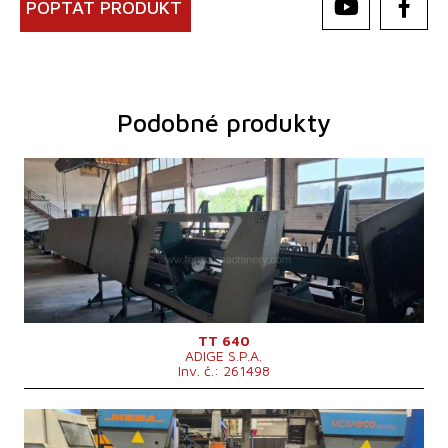
POPTAT PRODUKT
Podobné produkty
Rok výroby:
2009
Max. průměr řezaného materiálu
80 mm
Výkon hlavního elektromotoru
7,6 kW
Hmotnost stroje
1350 kg
Řídící systém
ne
TT 640
ADIGE S.P.A.
Inv. č.: 261498
Rok výroby:
2012
Max. průměr řezaného materiálu
335 mm