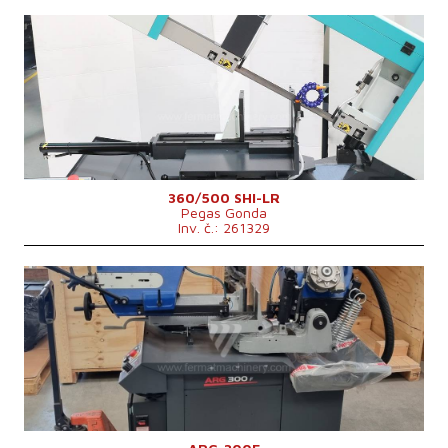
Rok výroby:
2025
Max. průměr řezaného materiálu
250 (při plném materiálu) mm
Hmotnost stroje
750 kg
Výkon hlavního elektromotoru
3 kW
Řídící systém
ne
360/500 SHI-LR
Pegas Gonda
Inv. č.: 261329
Rok výroby:
0
Max. průměr řezaného materiálu
300 mm
Výkon hlavního elektromotoru
2,25 kW
Rozměry d x š x v
1760 × 890 × 1560 mm
Hmotnost stroje
455 kg
Řídící systém
ne