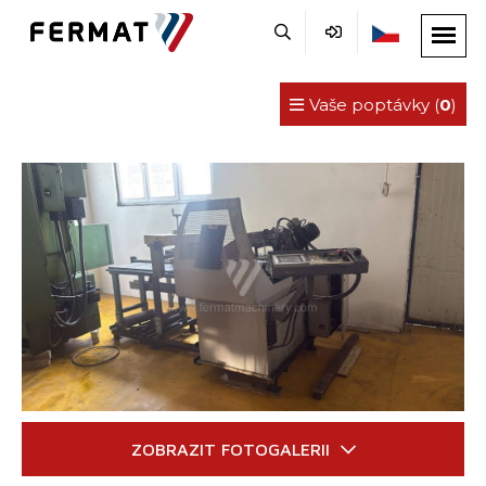
Vaše poptávky (
0
)