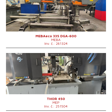
Rozměry d x š x v
2480x2300x1900 mm
Hmotnost stroje
2020 kg
Řídící systém
ne
MEBAeco 335 DGA-600
MEBA
Inv. č.: 261324
Rok výroby:
2022
Max. průměr řezaného materiálu
450 mm
Rozměry d x š x v
3050 x 1340 x 2050 mm
Hmotnost stroje
3000 kg
Výkon hlavního elektromotoru
7,5 kW
Podávací rychlost
20-100 m/min
Řídící systém
ne
THOR 450
MEP
Inv. č.: 251504