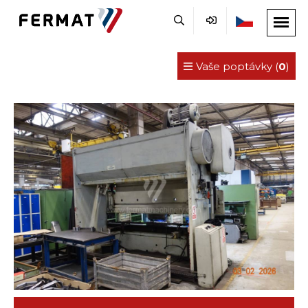
Vaše poptávky (
0
)