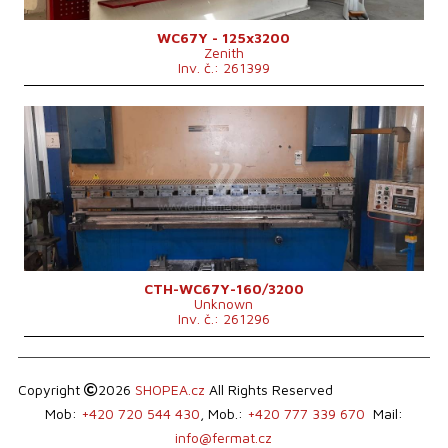
WC67Y - 125x3200
Zenith
Inv. č.: 261399
Rok výroby:
0
Tlaková síla
160 t
Ohraňovací délka
3200 mm
Typ pohonu lisu
Hydraulický
Vzdálenost mezi hroty
2600 mm
Vyložení
320 mm
Výkon hlavního elektromotoru
11 kW
Rozměry d x š x v
3260 x 1460 x 2640 mm
Hmotnost stroje
10500 kg
Řídící systém
ne
CTH-WC67Y-160/3200
Unknown
Inv. č.: 261296
Copyright
2026
SHOPEA.cz
All Rights Reserved
Mob:
+420 720 544 430
, Mob.:
+420 777 339 670
Mail:
info@fermat.cz