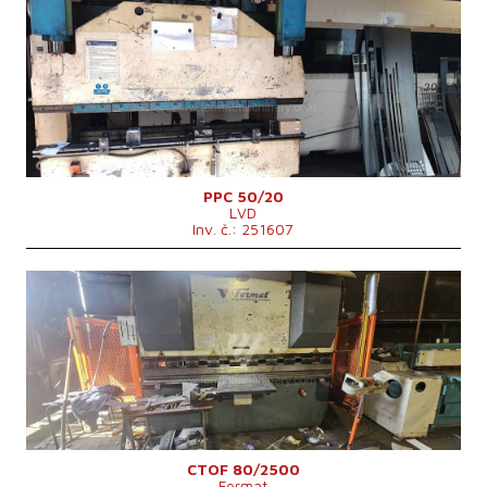
Rok výroby:
1984
Tlaková síla
50 t
Ohraňovací délka
2000 mm
Typ pohonu lisu
Hydraulický
Řídící systém
ne
PPC 50/20
LVD
Inv. č.: 251607
Rok výroby:
2006
Tlaková síla
80 t
Ohraňovací délka
2500 mm
Typ pohonu lisu
Hydraulický
Výkon hlavního elektromotoru
7,5 kW
Hmotnost stroje
7000 kg
Rozměry d x š x v
3050 x 1450 x 1800 mm
Řídící systém
ne
CTOF 80/2500
Fermat