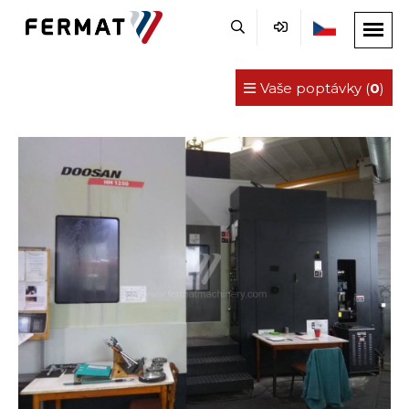
Vaše poptávky (
0
)