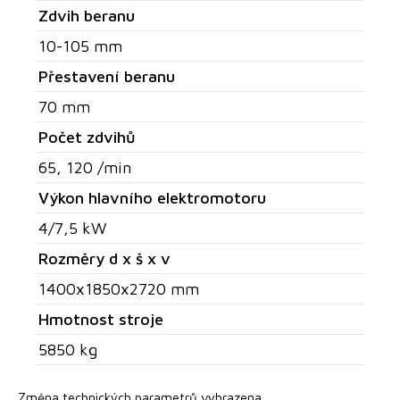
Zdvih beranu
10-105 mm
Přestavení beranu
70 mm
Počet zdvihů
65, 120 /min
Výkon hlavního elektromotoru
4/7,5 kW
Rozměry d x š x v
1400x1850x2720 mm
Hmotnost stroje
5850 kg
Změna technických parametrů vyhrazena.