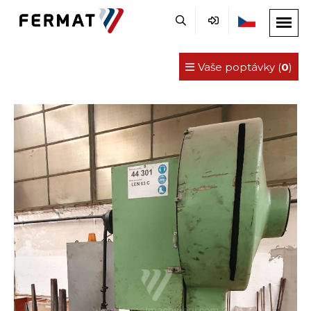
Vaše poptávky (
0
)