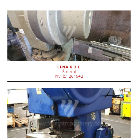
Rok výroby:
1993
Jmenovitá tvářecí síla lisu
63 t
Rozměry pracovní plochy stolu
mm
Max. zdvih beranu
6-40 mm
Přestavení beranu
45 mm
Hmotnost stroje
630 kg
Řídící systém
ne
LENA 6,3 C
Šmeral
Inv. č.: 261642
Rok výroby:
1991
Jmenovitá tvářecí síla lisu
63 t
Rozměry pracovní plochy stolu
800x630 mm
Zdvih beranu
10-105 mm
Přestavení beranu
70 mm
Počet zdvihů
65, 120 /min
Výkon hlavního elektromotoru
4/7,5 kW
Rozměry d x š x v
1400x18502550 mm
Hmotnost stroje
5500 kg