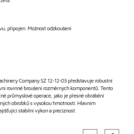
zena.
vu, připojen. Možnost odzkoušení
chinery Company SZ 12-12-03 představuje robustní
ivní rovinné broušení rozměrných komponentů. Tento
ročné průmyslové operace, jako je přesné obrábění
rných obrobků s vysokou hmotností. Hlavním
išťující stabilní výkon a preciznost.