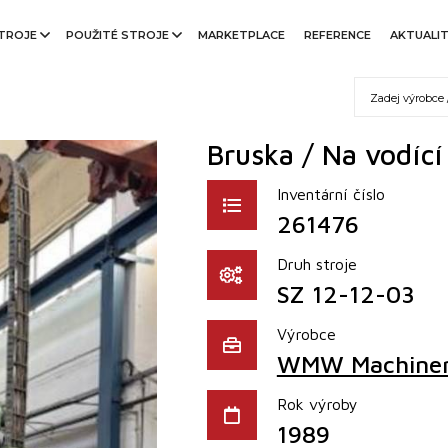
TROJE
POUŽITÉ STROJE
MARKETPLACE
REFERENCE
AKTUALI
Bruska / Na vodící
Inventární číslo
261476
Druh stroje
SZ 12-12-03
Výrobce
WMW Machine
Rok výroby
1989