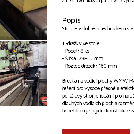
Změna technických parametrů vyhra
Popis
Stroj je v dobrém technickém sta
T-drážky ve stole
- Počet: 8 ks
- Šířka: 28H12 mm
- Rozteč drážek: 160 mm
Bruska na vodící plochy WMW Ma
řešení pro vysoce přesné a efekt
portálový stroj je ideální pro ná
dlouhých vodicích ploch a rozmě
benefitem je rigidní konstrukce zaj