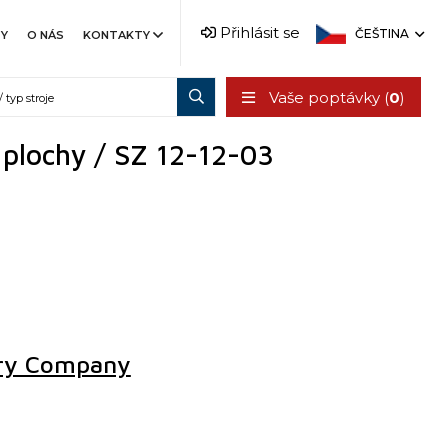
Přihlásit se
ČEŠTINA
TY
O NÁS
KONTAKTY
Vaše poptávky (
0
)
 plochy / SZ 12-12-03
ry Company