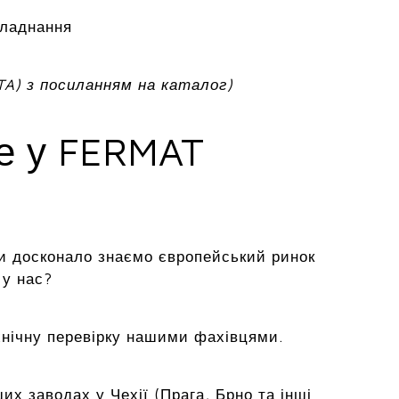
бладнання
TA) з посиланням на каталог)
ме у FERMAT
и досконало знаємо європейський ринок
 у нас?
хнічну перевірку нашими фахівцями.
х заводах у Чехії (Прага, Брно та інші