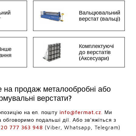
ьний
Вальцювальний
т
верстат (вальці)
Комплектуючі
 Інше
до верстатів
ання
(Аксесуари)
е на продаж металообробні або
мувальні верстати?
опозицію на ел. пошту
info@fermat.cz
. Ми
 обговоримо подальші дії. Або зв'яжіться з
20 777 363 948
(Viber, Whatsapp, Telegram)