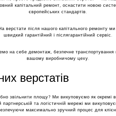
повний капітальний ремонт, оснастити новою сист
європейських стандартів.
а верстати після нашого капітального ремонту ми
швидкий гарантійний і післягарантійний сервіс.
емо на себе демонтаж, безпечне транспортування 
вашому виробничому цеху.
их верстатів
но звільнити площу? Ми викуповуємо як окремі верс
й партнерській та логістичній мережі ми викуповує
езпечуючи максимально зручний процес для клієн