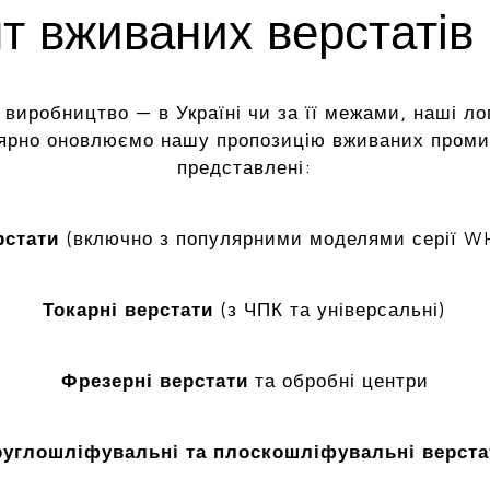
 вживаних верстатів 
 виробництво — в Україні чи за її межами, наші ло
лярно оновлюємо нашу пропозицію вживаних промис
представлені:
рстати
(включно з популярними моделями серії W
Токарні верстати
(з ЧПК та універсальні)
Фрезерні верстати
та обробні центри
руглошліфувальні та плоскошліфувальні верста