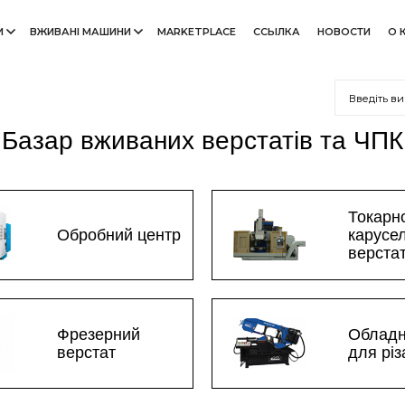
И
ВЖИВАНІ МАШИНИ
MARKETPLACE
ССЫЛКА
НОВОСТИ
О 
Базар вживаних верстатів та ЧПК
Токарн
Обробний центр
карусе
верста
Фрезерний
Облад
верстат
для рі