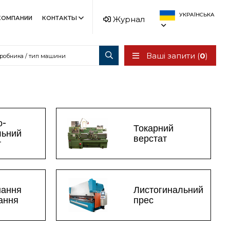
УКРАЇНСЬКА
КОМПАНИИ
КОНТАКТЫ
Журнал
Ваші запити (
0
)
о-
Токарний
льний
верстат
т
нання
Листогинальний
зання
прес