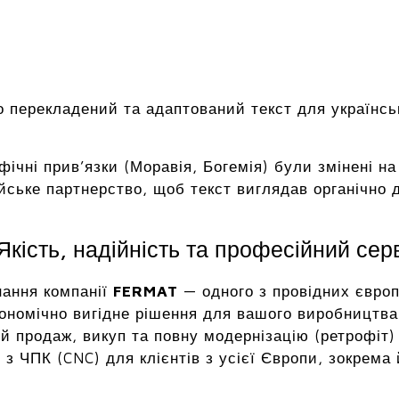
 перекладений та адаптований текст для українсь
афічні прив’язки (Моравія, Богемія) були змінені 
йське партнерство, щоб текст виглядав органічно дл
кість, надійність та професійний сер
нання компанії
FERMAT
— одного з провідних європ
ономічно вигідне рішення для вашого виробництва 
й продаж, викуп та повну модернізацію (ретрофіт)
з ЧПК (CNC) для клієнтів з усієї Європи, зокрема 