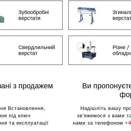
Зубообробні
Згинал
верстати
верста
Свердлильний
Різне /
верстат
обладн
зані з продажем
Ви пропонуєт
фор
ня Встановлення,
Надішліть вашу пр
ня під ключ
зв'яжемося з вами та
ня та експлуатації
нами за телефоном
+4