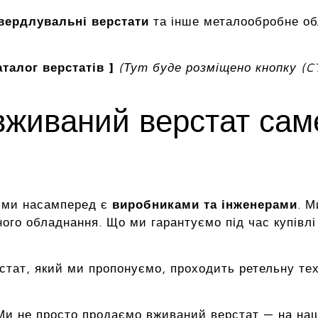
вердлувальні верстати
та інше металообробне о
талог верстатів ]
(Тут буде розміщено кнопку (C
вживаний верстат са
, ми насамперед є
виробниками та інженерами
. М
ого обладнання. Що ми гарантуємо під час купівлі
стат, який ми пропонуємо, проходить ретельну те
и не просто продаємо вживаний верстат — на наши