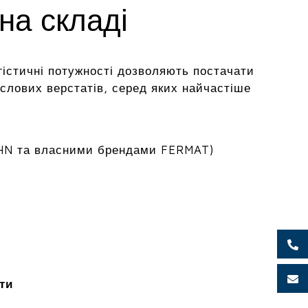
на складі
гістичні потужності дозволяють постачати
лових верстатів, серед яких найчастіше
HN та власними брендами FERMAT)
ти