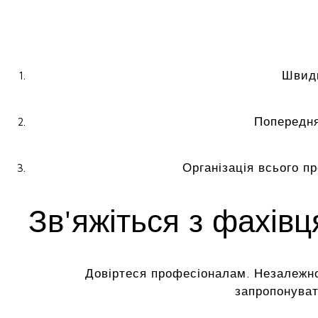
Швидк
Попередня
Організація всього п
Зв'яжіться з фахів
Довіртеся професіоналам. Незалежно
запропонуват