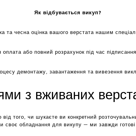
Як відбувається викуп?
а та чесна оцінка вашого верстата нашим спеціал
 оплата або повний розрахунок під час підписання
роцесу демонтажу, завантаження та вивезення вик
цями з вживаних верс
 від того, чи шукаєте ви конкретний розточувальн
и своє обладнання для викупу — ми завжди готові 