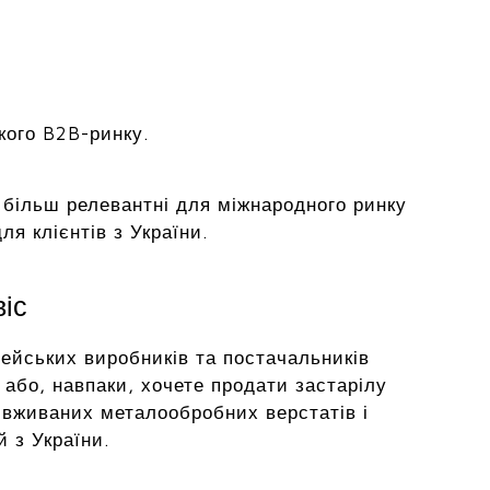
кого B2B-ринку.
на більш релевантні для міжнародного ринку
я клієнтів з України.
віс
ейських виробників та постачальників
або, навпаки, хочете продати застарілу
 вживаних металообробних верстатів і
й з України.