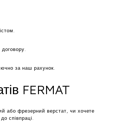
істом.
 договору.
лючно за наш рахунок.
татів FERMAT
ий або фрезерний верстат, чи хочете
до співпраці.