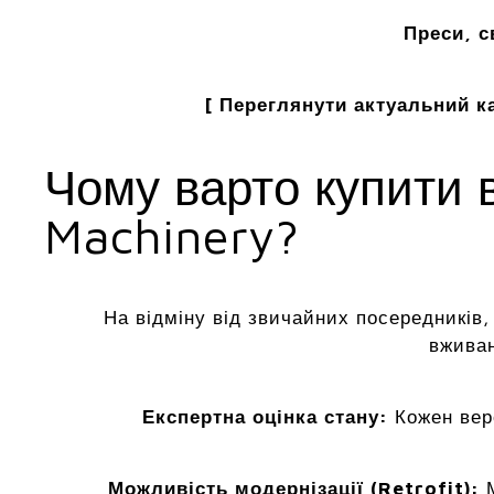
Преси, с
[ Переглянути актуальний ка
Чому варто купити 
Machinery?
На відміну від звичайних посередників
вживан
Експертна оцінка стану:
Кожен вер
Можливість модернізації (Retrofit):
М