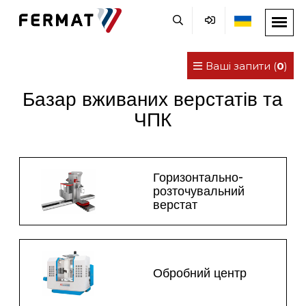
Ваші запити (
0
)
Базар вживаних верстатів та
ЧПК
Горизонтально-
розточувальний
верстат
Обробний центр