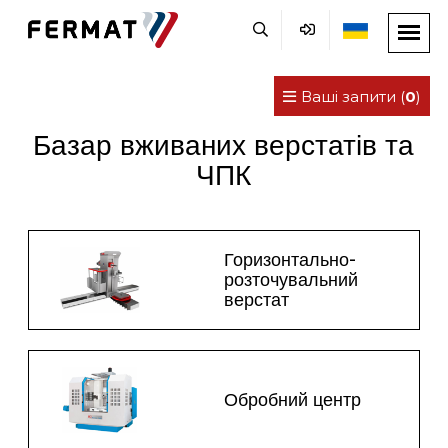
Ваші запити (
0
)
Базар вживаних верстатів та
ЧПК
Горизонтально-
розточувальний
верстат
Обробний центр