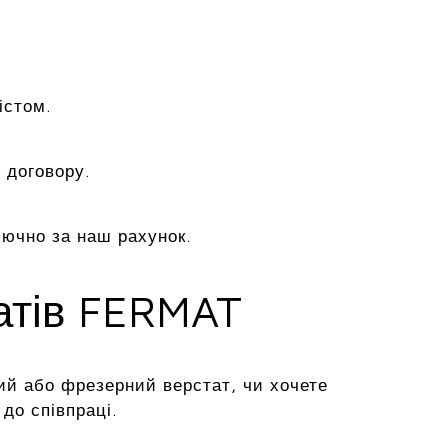
істом.
 договору.
лючно за наш рахунок.
татів FERMAT
ий або фрезерний верстат, чи хочете
до співпраці.