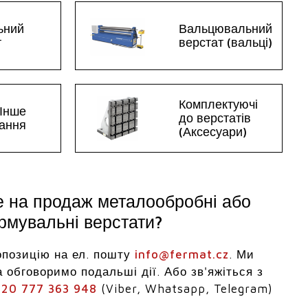
ьний
Вальцювальний
т
верстат (вальці)
Комплектуючі
 Інше
до верстатів
ання
(Аксесуари)
е на продаж металообробні або
мувальні верстати?
опозицію на ел. пошту
info@fermat.cz
. Ми
 обговоримо подальші дії. Або зв'яжіться з
20 777 363 948
(Viber, Whatsapp, Telegram)