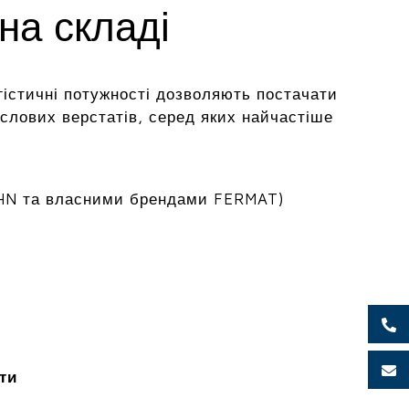
на складі
гістичні потужності дозволяють постачати
лових верстатів, серед яких найчастіше
HN та власними брендами FERMAT)
ти