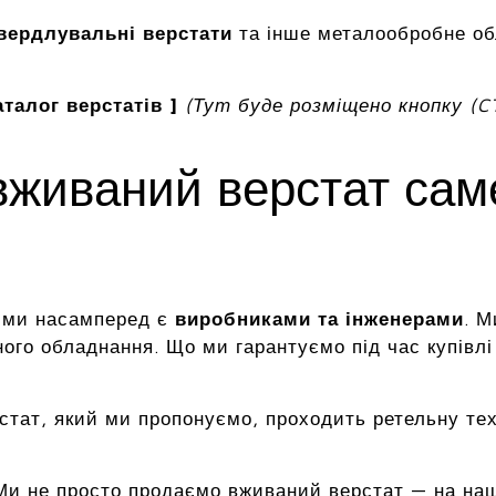
вердлувальні верстати
та інше металообробне о
талог верстатів ]
(Тут буде розміщено кнопку (C
вживаний верстат са
, ми насамперед є
виробниками та інженерами
. М
ого обладнання. Що ми гарантуємо під час купівлі
стат, який ми пропонуємо, проходить ретельну те
и не просто продаємо вживаний верстат — на наши