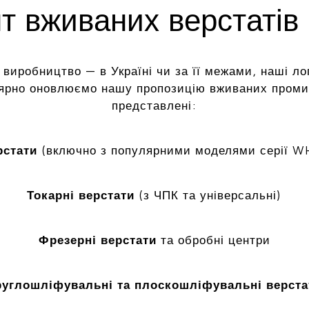
 вживаних верстатів 
 виробництво — в Україні чи за її межами, наші ло
лярно оновлюємо нашу пропозицію вживаних промис
представлені:
рстати
(включно з популярними моделями серії W
Токарні верстати
(з ЧПК та універсальні)
Фрезерні верстати
та обробні центри
руглошліфувальні та плоскошліфувальні верста