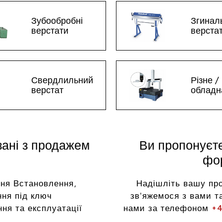
Зубообробні
Згинал
верстати
верста
Свердлильний
Різне /
верстат
обладн
зані з продажем
Ви пропонуєт
фор
ня Встановлення,
Надішліть вашу пр
ня під ключ
зв'яжемося з вами та
ня та експлуатації
нами за телефоном
+4