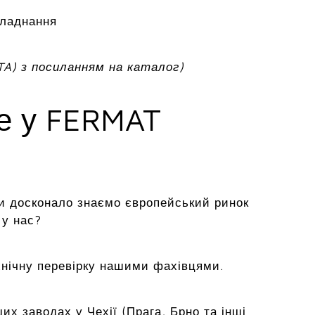
бладнання
TA) з посиланням на каталог)
ме у FERMAT
и досконало знаємо європейський ринок
 у нас?
хнічну перевірку нашими фахівцями.
х заводах у Чехії (Прага, Брно та інші