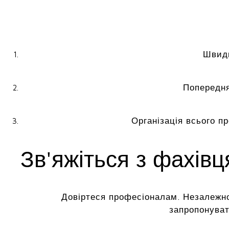
Швидк
Попередня
Організація всього п
Зв'яжіться з фахів
Довіртеся професіоналам. Незалежно
запропонуват