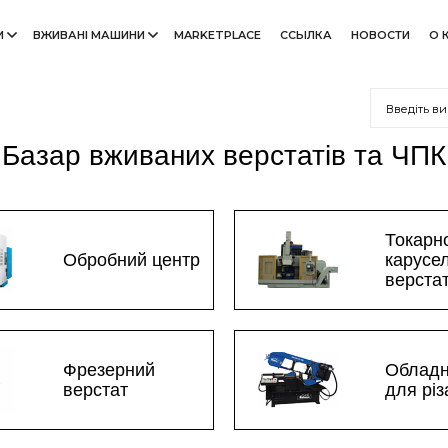
И
ВЖИВАНІ МАШИНИ
MARKETPLACE
ССЫЛКА
НОВОСТИ
О 
Базар вживаних верстатів та ЧПК
Токарн
Обробний центр
карусе
верста
Фрезерний
Облад
верстат
для рі