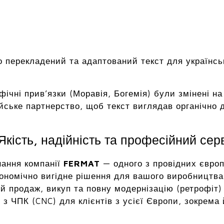
 перекладений та адаптований текст для українсь
афічні прив’язки (Моравія, Богемія) були змінені 
йське партнерство, щоб текст виглядав органічно дл
кість, надійність та професійний сер
нання компанії
FERMAT
— одного з провідних європ
ономічно вигідне рішення для вашого виробництва 
й продаж, викуп та повну модернізацію (ретрофіт)
з ЧПК (CNC) для клієнтів з усієї Європи, зокрема 