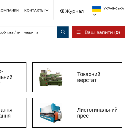
УКРАЇНСЬКА
КОМПАНИИ
КОНТАКТЫ
Журнал
Ваші запити (
0
)
о-
Токарний
льний
верстат
т
нання
Листогинальний
зання
прес