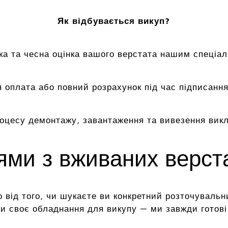
Як відбувається викуп?
а та чесна оцінка вашого верстата нашим спеціал
 оплата або повний розрахунок під час підписання
роцесу демонтажу, завантаження та вивезення вик
цями з вживаних верс
 від того, чи шукаєте ви конкретний розточувальн
и своє обладнання для викупу — ми завжди готові 