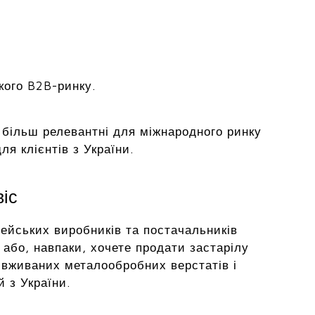
кого B2B-ринку.
на більш релевантні для міжнародного ринку
я клієнтів з України.
віс
ейських виробників та постачальників
або, навпаки, хочете продати застарілу
 вживаних металообробних верстатів і
й з України.