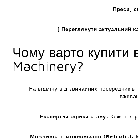
Преси, с
[ Переглянути актуальний ка
Чому варто купити 
Machinery?
На відміну від звичайних посередників
вживан
Експертна оцінка стану:
Кожен вер
Можливість модернізації (Retrofit):
М