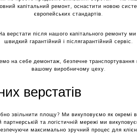
повний капітальний ремонт, оснастити новою сист
європейських стандартів.
а верстати після нашого капітального ремонту ми
швидкий гарантійний і післягарантійний сервіс.
емо на себе демонтаж, безпечне транспортування 
вашому виробничому цеху.
их верстатів
но звільнити площу? Ми викуповуємо як окремі верс
й партнерській та логістичній мережі ми викуповує
езпечуючи максимально зручний процес для клієн