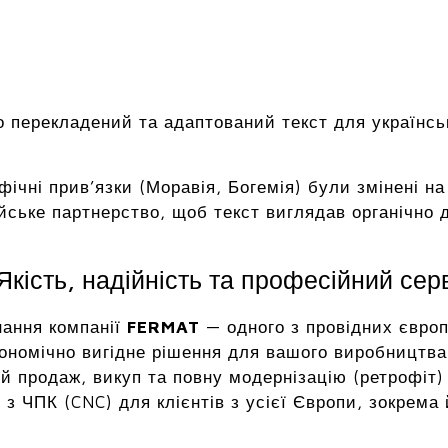
 перекладений та адаптований текст для українсь
афічні прив’язки (Моравія, Богемія) були змінені 
йське партнерство, щоб текст виглядав органічно дл
кість, надійність та професійний сер
нання компанії
FERMAT
— одного з провідних європ
ономічно вигідне рішення для вашого виробництва 
й продаж, викуп та повну модернізацію (ретрофіт)
з ЧПК (CNC) для клієнтів з усієї Європи, зокрема 