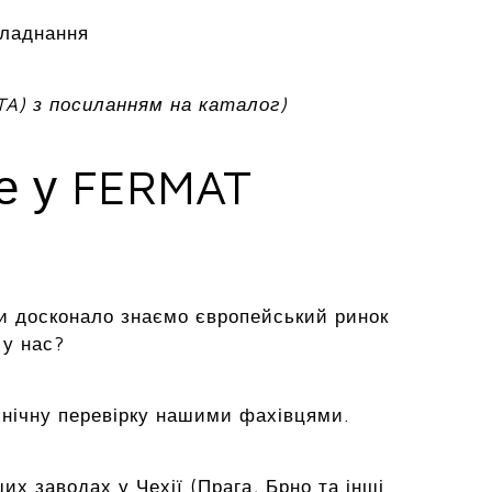
бладнання
TA) з посиланням на каталог)
ме у FERMAT
и досконало знаємо європейський ринок
 у нас?
хнічну перевірку нашими фахівцями.
х заводах у Чехії (Прага, Брно та інші