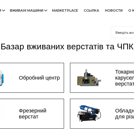
И
ВЖИВАНІ МАШИНИ
MARKETPLACE
ССЫЛКА
НОВОСТИ
О 
Базар вживаних верстатів та ЧПК
Токарн
Обробний центр
карусе
верста
Фрезерний
Облад
верстат
для рі