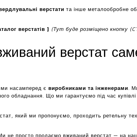
вердлувальні верстати
та інше металообробне о
талог верстатів ]
(Тут буде розміщено кнопку (C
вживаний верстат са
, ми насамперед є
виробниками та інженерами
. М
ого обладнання. Що ми гарантуємо під час купівлі
стат, який ми пропонуємо, проходить ретельну те
и не просто продаємо вживаний верстат — на наши