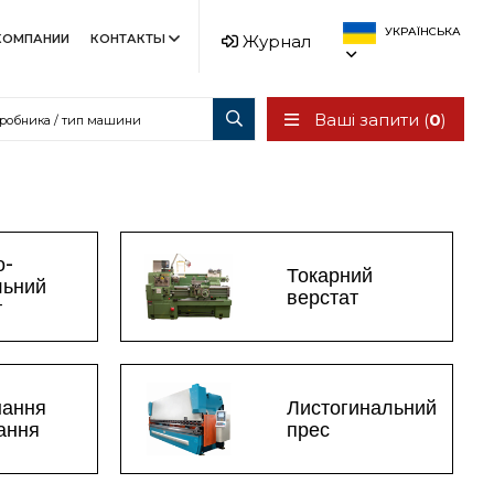
УКРАЇНСЬКА
КОМПАНИИ
КОНТАКТЫ
Журнал
Ваші запити (
0
)
о-
Токарний
льний
верстат
т
нання
Листогинальний
зання
прес