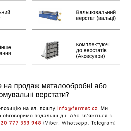
ьний
Вальцювальний
т
верстат (вальці)
Комплектуючі
 Інше
до верстатів
ання
(Аксесуари)
е на продаж металообробні або
мувальні верстати?
опозицію на ел. пошту
info@fermat.cz
. Ми
 обговоримо подальші дії. Або зв'яжіться з
20 777 363 948
(Viber, Whatsapp, Telegram)