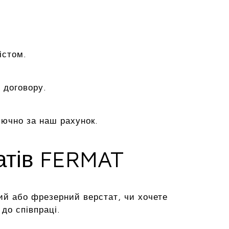
істом.
 договору.
лючно за наш рахунок.
татів FERMAT
ий або фрезерний верстат, чи хочете
до співпраці.