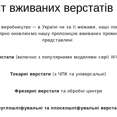
 вживаних верстатів 
 виробництво — в Україні чи за її межами, наші ло
лярно оновлюємо нашу пропозицію вживаних промис
представлені:
рстати
(включно з популярними моделями серії W
Токарні верстати
(з ЧПК та універсальні)
Фрезерні верстати
та обробні центри
руглошліфувальні та плоскошліфувальні верста