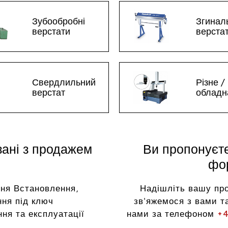
Зубообробні
Згинал
верстати
верста
Свердлильний
Різне /
верстат
обладн
зані з продажем
Ви пропонуєт
фор
ня Встановлення,
Надішліть вашу пр
ня під ключ
зв'яжемося з вами та
ня та експлуатації
нами за телефоном
+4