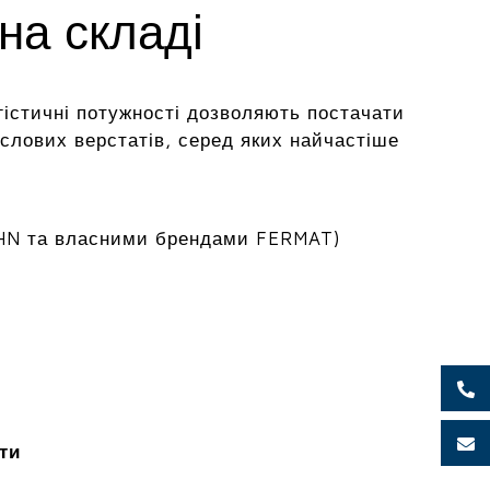
на складі
гістичні потужності дозволяють постачати
лових верстатів, серед яких найчастіше
HN та власними брендами FERMAT)
ти