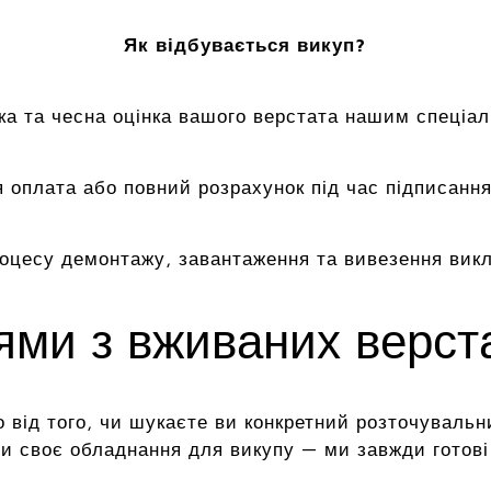
Як відбувається викуп?
а та чесна оцінка вашого верстата нашим спеціал
 оплата або повний розрахунок під час підписання
роцесу демонтажу, завантаження та вивезення вик
цями з вживаних верс
 від того, чи шукаєте ви конкретний розточувальн
и своє обладнання для викупу — ми завжди готові 