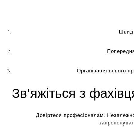
Швидк
Попередня
Організація всього п
Зв'яжіться з фахів
Довіртеся професіоналам. Незалежно
запропонуват