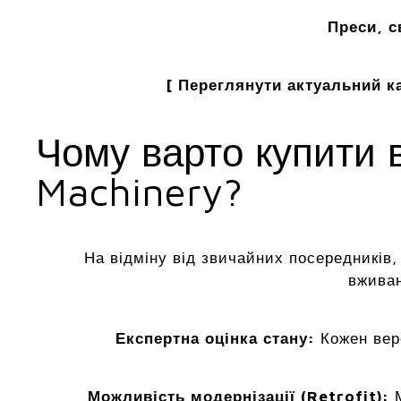
Преси, с
[ Переглянути актуальний ка
Чому варто купити 
Machinery?
На відміну від звичайних посередників
вживан
Експертна оцінка стану:
Кожен вер
Можливість модернізації (Retrofit):
М