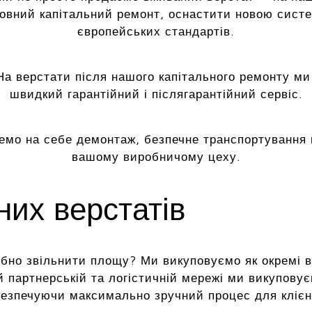
повний капітальний ремонт, оснастити новою сист
європейських стандартів.
а верстати після нашого капітального ремонту ми
швидкий гарантійний і післягарантійний сервіс.
емо на себе демонтаж, безпечне транспортування 
вашому виробничому цеху.
их верстатів
но звільнити площу? Ми викуповуємо як окремі верс
й партнерській та логістичній мережі ми викуповує
езпечуючи максимально зручний процес для клієн