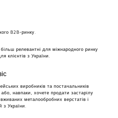
кого B2B-ринку.
на більш релевантні для міжнародного ринку
я клієнтів з України.
віс
ейських виробників та постачальників
або, навпаки, хочете продати застарілу
 вживаних металообробних верстатів і
й з України.