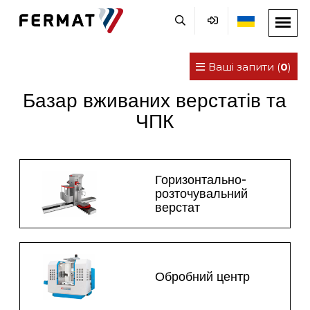
Ваші запити (
0
)
Базар вживаних верстатів та
ЧПК
Горизонтально-
розточувальний
верстат
Обробний центр