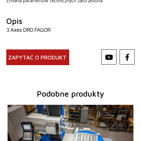
Zmiana parametrów technicznych zastrzeżona.
Opis
3 Axes DRO FAGOR
ZAPYTAĆ O PRODUKT
Podobne produkty
Rok produkcji:
0
System sterowania
tak
System sterowania Heidenhain
TNC 620
Średnica wrzeciona roboczego
100 mm
Przejazd osi X
1250 mm
Przejazd osi Y
1030 mm