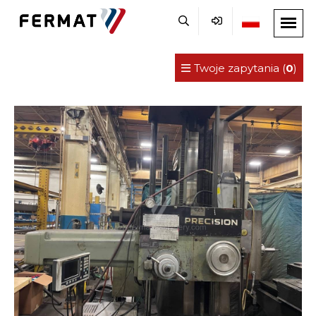
Twoje zapytania (
0
)