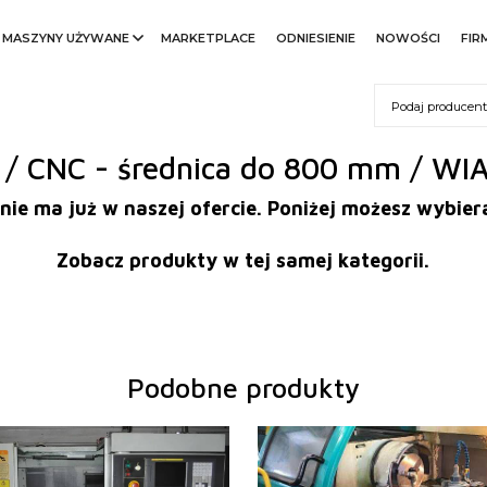
MASZYNY UŻYWANE
MARKETPLACE
ODNIESIENIE
NOWOŚCI
FIR
 / CNC - średnica do 800 mm / WI
nie ma już w naszej ofercie. Poniżej możesz wybi
Zobacz produkty w tej samej kategorii.
Podobne produkty
:
2010
Rok produkcji:
1999
wania
tak
System sterowania
tak
wania Fanuc
0i - TD
System sterowania Siemens
810 D