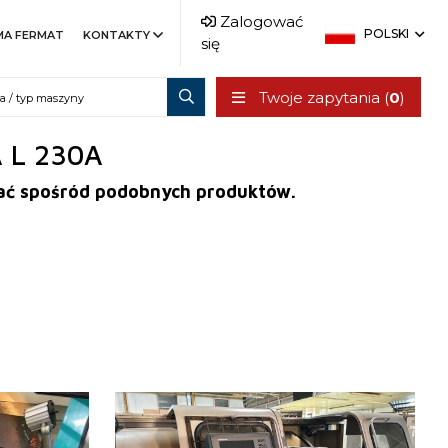
Zalogować
POLSKI
MA FERMAT
KONTAKTY
się
Twoje zapytania (
0
)
A L 230A
erać spośród podobnych produktów.
Rok produkcji:
0
System sterowania
tak
System sterowania Heidenhain