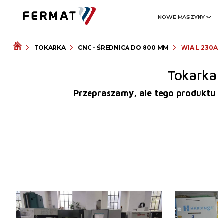
NOWE MASZYNY
TOKARKA
CNC - ŚREDNICA DO 800 MM
WIA L 230A
Tokarka
Przepraszamy, ale tego produktu 
Rok produkcji:
2004
Rok produkcji
System sterowania
tak
System stero
System sterowania Fanuc
System stero