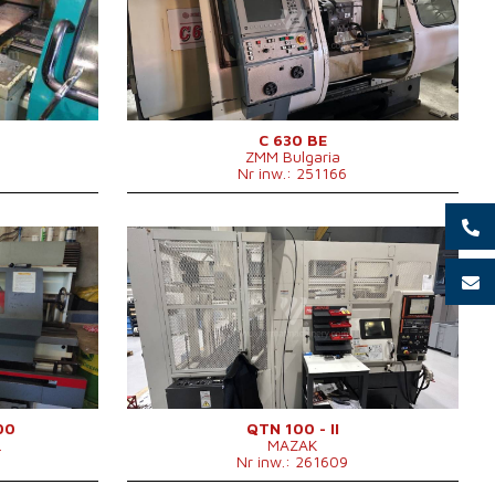
m
Średnica toczenia
630 mm
mm
Długość toczenia
1000 mm
Łoże skośne
nie
Przejście przez wrzeciono
103 mm
Głowica rewolwerowa
tak
Średnica toczenia nad suportem
430 mm
m
C 630 BE
ZMM Bulgaria
 1630 x 1820
Nr inw.: 251166
g
Rok produkcji:
2007
System sterowania
tak
System sterowania Mazatrol
MATRIX NEXUS
l Plus 4110
Średnica toczenia
280 mm
 mm
Długość toczenia
334 mm
 mm
Łoże skośne
tak
Przejście przez wrzeciono
51 mm
mm
Głowica rewolwerowa
tak
Ciężar maszyny
3700 kg
000 /min.
Obroty wrzeciona
0 - 6000 /min.
00
QTN 100 - II
.
MAZAK
 kg
Nr inw.: 261609
x 1370 x
 mm