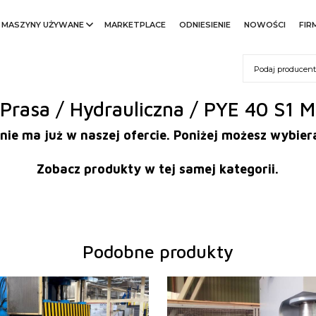
MASZYNY UŻYWANE
MARKETPLACE
ODNIESIENIE
NOWOŚCI
FIR
Prasa / Hydrauliczna / PYE 40 S1 M
nie ma już w naszej ofercie. Poniżej możesz wybi
Zobacz produkty w tej samej kategorii.
Podobne produkty
:
2012
Rok produkcji:
0
a kształtująca prasy
150 t
Nominalna siła kształtująca
160 t
u
700x1200 mm
prasy