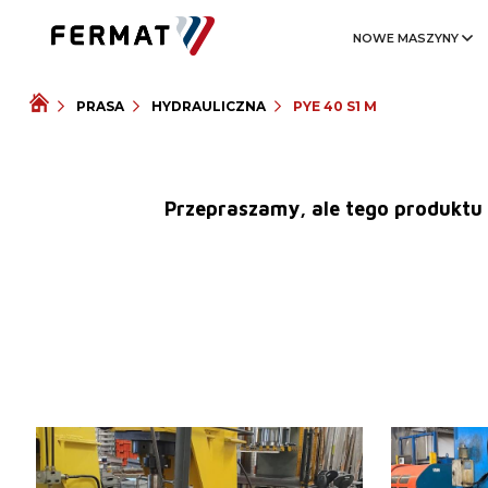
NOWE MASZYNY
PRASA
HYDRAULICZNA
PYE 40 S1 M
Przepraszamy, ale tego produktu 
Rok produkcji:
2005
Rok produkcji
Nominalna siła kształtująca
Nominalna sił
28 t
prasy
Rozmiary stoł