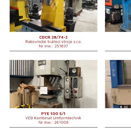
Rozmiary stołu
mm
Ilość walców
Maks. skok suwaka
260 mm
Maks. skok s
Ciężar maszyny
480 kg
Moc głównego 
1230x700x1587
System stero
Rozmiary d x sz x w
mm
System sterowania
nie
CDCR 28/74-2
Rakovnické tvářecí stroje s.r.o.
Nr inw.: 251837
Rok produkcji:
1987
Rok produkcji
Nominalna siła kształtująca prasy
100 t
Nominalna sił
Rozmiary stołu
750x560 mm
prasy
Rozmiary suwaka
530x400 mm
Rozmiary stoł
Skok suwaka
500 mm
Rozmiary d x 
Przewężenie
360 mm
Skok dolnego wyrzutnika
200 mm
Ciężar maszy
Ciężar maszyny
5000 kg
System stero
System sterowania
nie
PYE 100 S/1
VEB Kombinat Umformtechnik
Nr inw.: 261009