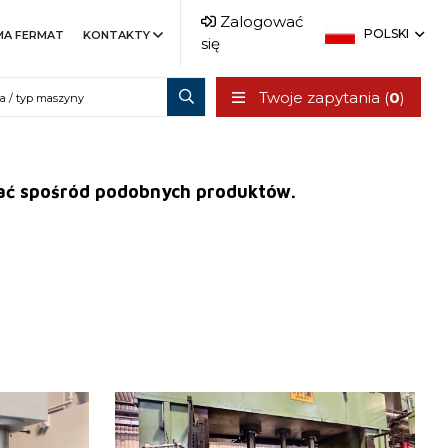
Zalogować
POLSKI
MA FERMAT
KONTAKTY
się
Twoje zapytania (
0
)
erać spośród podobnych produktów.
Rok produkcji:
2003
Nominalna siła kształtująca
500 t
prasy