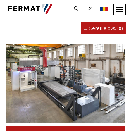
Cererile dvs. (
0
)