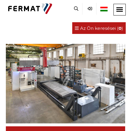
Az Ön keresései (
0
)