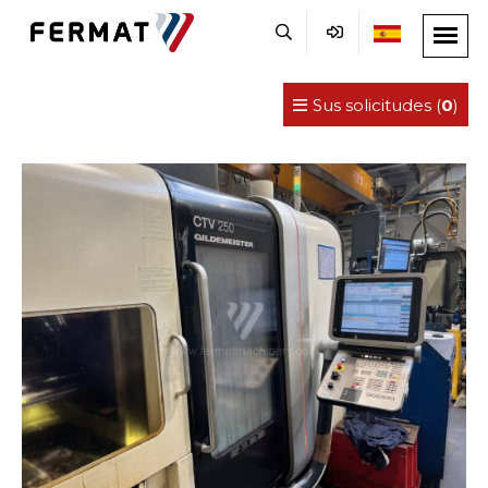
Sus solicitudes (
0
)