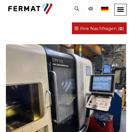
Ihre Nachfragen (
0
)