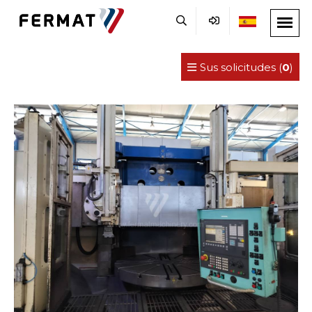
Sus solicitudes (
0
)