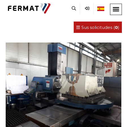
Sus solicitudes (
0
)