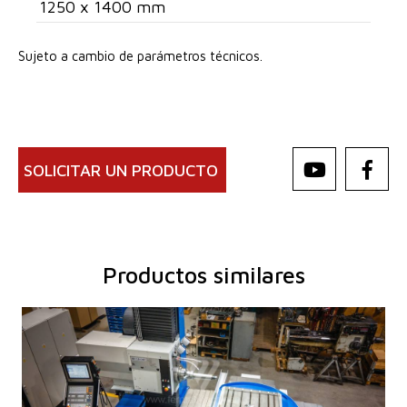
1250 x 1400 mm
Sujeto a cambio de parámetros técnicos.
SOLICITAR UN PRODUCTO
Productos similares
Año de fabricación:
0
Sistema de control
Sí
Sistema de control Heidenhain
TNC 620
Diámetro de trabajo del husillo
100 mm
Carrera de eje X
1250 mm
Carrera de eje Y
1030 mm