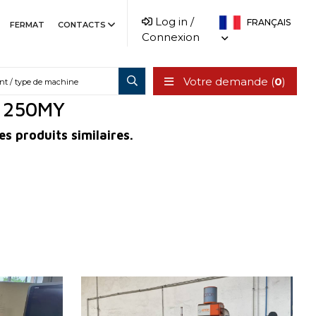
Log in /
FRANÇAIS
FERMAT
CONTACTS
Connexion
Votre demande (
0
)
s 250MY
es produits similaires.
2008
Année de production:
2020
OUI
Système de contrôle
OUI
Sinumerik
Système de contrôle Fanuc
0i-TF