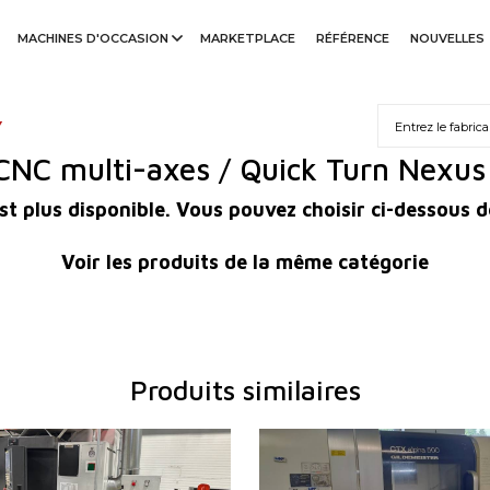
MACHINES D'OCCASION
MARKETPLACE
RÉFÉRENCE
NOUVELLES
Y
 CNC multi-axes / Quick Turn Nexu
st plus disponible. Vous pouvez choisir ci-dessous d
Voir les produits de la même catégorie
Produits similaires
duction:
2015
Année de production:
ontrôle
OUI
Système de contrôle
ontrôle Fanuc
Series 0i