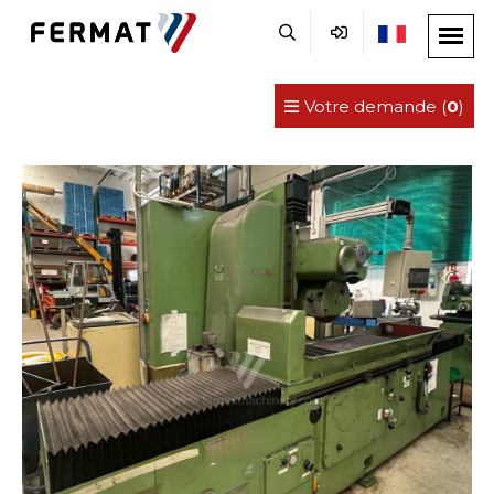
Votre demande (
0
)