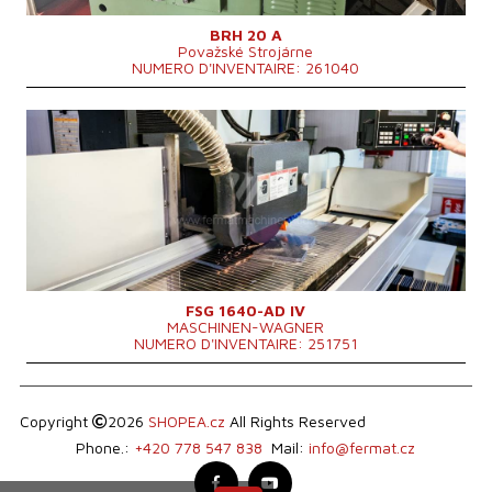
BRH 20 A
Považské Strojárne
NUMERO D'INVENTAIRE: 261040
Année de production:
2022
Système de contrôle
OUI
Longueur maxi de meulage
1015 mm
Largeur maxi a meulage
405 mm
Hauteur maxi de la piece a usiner
395 mm
Type de fixation de la broche
Horizontální
Dimensions de la table
400 x 1000 mm
Puissance d´entré
8,5 kVA
Poids totale de la machine
3500 kg
FSG 1640-AD IV
MASCHINEN-WAGNER
NUMERO D'INVENTAIRE: 251751
Copyright
2026
SHOPEA.cz
All Rights Reserved
Phone.:
+420 778 547 838
Mail:
info@fermat.cz