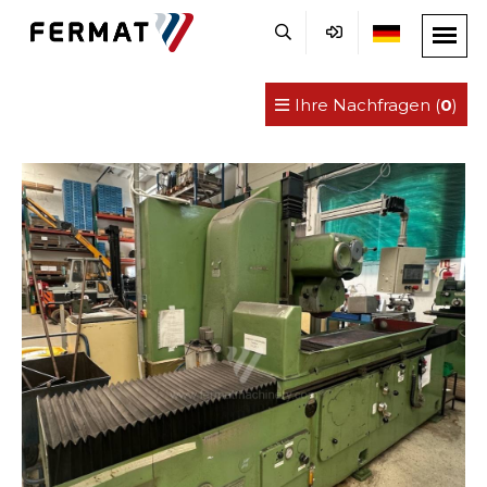
Ihre Nachfragen (
0
)