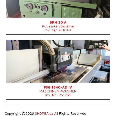
Spindellagerschleifmaschinen
Vertikální
Maschinenabmessungen L x B x H
2710 x 1495 x 1670 mm
Maschinengewicht
2200 kg
BRH 20 A
Považské Strojárne
Inv. Nr.: 261040
Baujahr:
2022
Kontrollsystem
ja
Max. Schleiflänge
1015 mm
Max. Schleifbreite
405 mm
Max. Werkstückhöhe
395 mm
Spindellagerschleifmaschinen
Horizontální
Tischmaße
400 x 1000 mm
Gesamtleistungsbedarf
8,5 kVA
Maschinengewicht
3500 kg
FSG 1640-AD IV
MASCHINEN-WAGNER
Inv. Nr.: 251751
Copyright
2026
SHOPEA.cz
All Rights Reserved