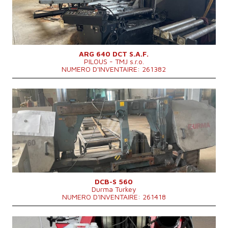
Système de contrôle
NON
ARG 640 DCT S.A.F.
PILOUS - TMJ s.r.o.
NUMERO D'INVENTAIRE: 261382
Année de production:
2014
Diamètre maxi du materiel a couper
560 mm
Puissance du moteur principal
4 kW
Dimensions hors tout
3500x1400x2100 mm
Poids totale de la machine
3000 kg
Système de contrôle
NON
DCB-S 560
Durma Turkey
NUMERO D'INVENTAIRE: 261418
Année de production:
2018