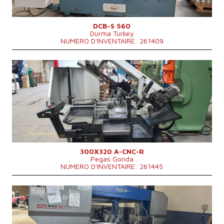
DCB-S 560
Durma Turkey
NUMERO D'INVENTAIRE: 261409
Année de production:
2017
Diamètre maxi du materiel a couper
300 mm
Poids totale de la machine
904 kg
Dimensions hors tout
2410x1920x2020 mm
Système de contrôle
NON
300X320 A-CNC-R
Pegas Gonda
NUMERO D'INVENTAIRE: 261445
Année de production:
2016
Diamètre maxi du materiel a couper
640 mm
Poids totale de la machine
4300 kg
Puissance du moteur principal
9,2 kW