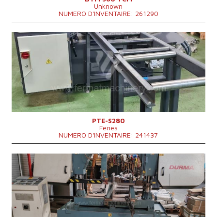
Unknown
NUMERO D'INVENTAIRE: 261290
Année de production:
2024
Diamètre maxi du materiel a couper
280 mm
Poids totale de la machine
1000 kg
Dimensions hors tout
2200 x 1250 x 1300 mm
Puissance du moteur principal
1,5 kW
Système de contrôle
NON
PTE-S280
Fenes
NUMERO D'INVENTAIRE: 241437
Année de production:
2015
Diamètre maxi du materiel a couper
560 mm
Puissance du moteur principal
4 kW
Dimensions hors tout
3500x1400x2100 mm
Poids totale de la machine
3000 kg
Système de contrôle
NON