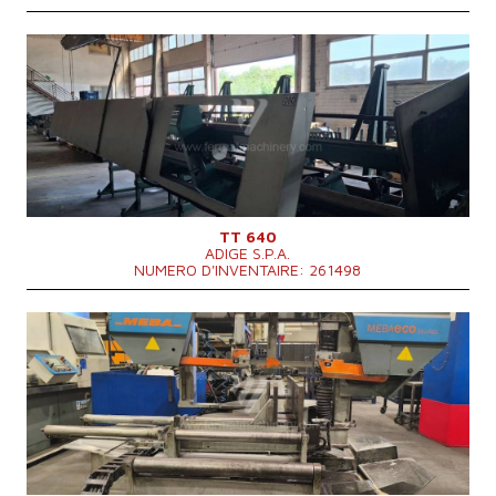
Année de production:
2009
Diamètre maxi du materiel a couper
80 mm
Puissance du moteur principal
7,6 kW
Poids totale de la machine
1350 kg
Système de contrôle
NON
TT 640
ADIGE S.P.A.
NUMERO D'INVENTAIRE: 261498
Année de production:
2012
Diamètre maxi du materiel a couper
335 mm
Dimensions hors tout
2480x2300x1900 mm
Poids totale de la machine
2020 kg
Système de contrôle
NON