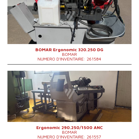
Diamètre maxi du materiel a couper
250 mm
Puissance du moteur principal
1,1 kW
Dimensions hors tout
1670x1166x1239 mm
Poids totale de la machine
358 kg
Système de contrôle
NON
BOMAR Ergonomic 320.250 DG
BOMAR
NUMERO D'INVENTAIRE: 261584
Année de production:
2011
Diamètre maxi du materiel a couper
250 mm
Poids totale de la machine
900 kg
Dimensions hors tout
1980x1750x1470 mm
Système de contrôle
NON
Ergonomic 290.250/1500 ANC
BOMAR
NUMERO D'INVENTAIRE: 261557