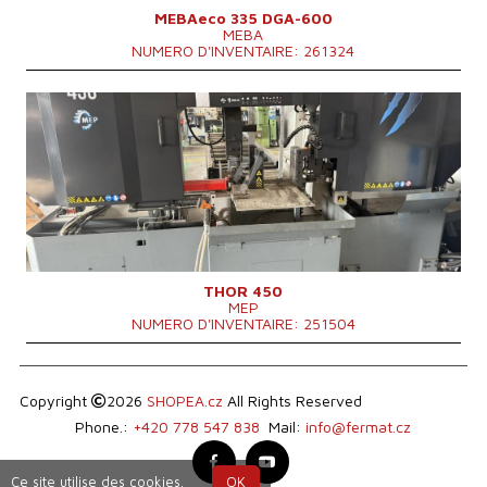
MEBAeco 335 DGA-600
MEBA
NUMERO D'INVENTAIRE: 261324
Année de production:
2022
Diamètre maxi du materiel a couper
450 mm
Dimensions hors tout
3050 x 1340 x 2050 mm
Poids totale de la machine
3000 kg
Puissance du moteur principal
7,5 kW
Taux d´alimentation
20-100 m/min
Système de contrôle
NON
THOR 450
MEP
NUMERO D'INVENTAIRE: 251504
Copyright
2026
SHOPEA.cz
All Rights Reserved
Phone.:
+420 778 547 838
Mail:
info@fermat.cz
Ce site utilise des cookies.
OK