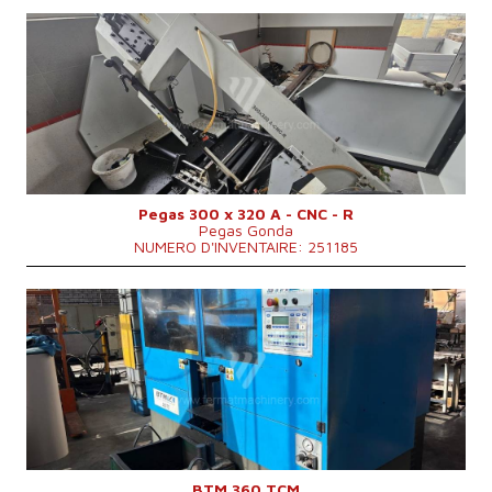
Année de production:
0
Diamètre maxi du materiel a couper
mm
Puissance du moteur principal
2,4 kW
Dimensions hors tout
2310 x 1900 x 1503 mm
Poids totale de la machine
904 kg
Système de contrôle
NON
Pegas 300 x 320 A - CNC - R
Pegas Gonda
NUMERO D'INVENTAIRE: 251185
Année de production:
2017
Diamètre maxi du materiel a couper
360 mm
Puissance du moteur principal
7 kW
Dimensions hors tout
1785 x 2785 x 1800 mm mm
Système de contrôle
OUI
BTM 360 TCM