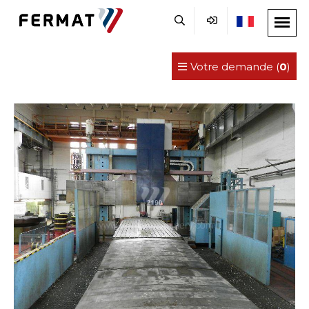
Votre demande (
0
)