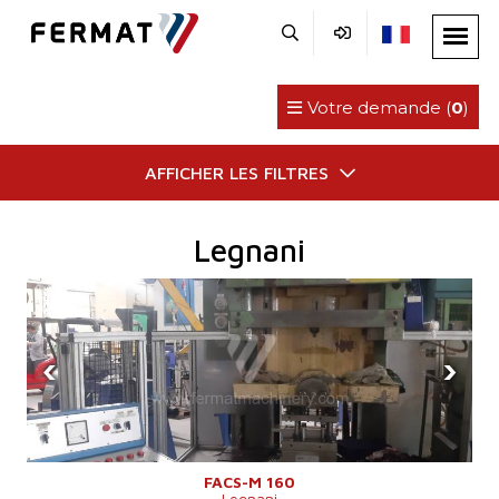
Votre demande (
0
)
AFFICHER LES FILTRES
Legnani
‹
›
FACS-M 160
Legnani