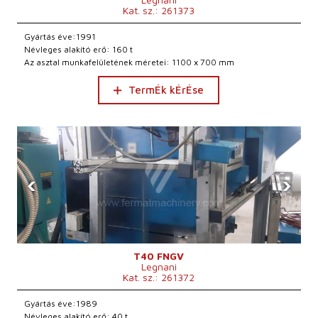
Kat. sz.: 261373
Gyártás éve:1991
Névleges alakító erő: 160 t
Az asztal munkafelületének méretei: 1100 x 700 mm
TermÉk kÉrÉse
‹
›
T40 FNGV
Legnani
Kat. sz.: 261372
Gyártás éve:1989
Névleges alakító erő: 40 t