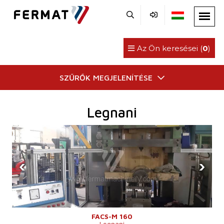
Az Ön keresései (
0
)
SZŰRŐK MEGJELENÍTÉSE
Legnani
‹
›
FACS-M 160
Legnani