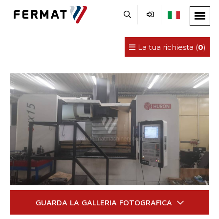
La tua richiesta (
0
)