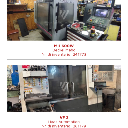
Sistema di controllo
Sì
Sistema di controllo Heidenhain
TNC 425
Superficie di bloccaggio del banco
mm
Spostamento asse X
600 mm
Spostamento asse Y
400 mm
Spostamento asse Z
400 mm
Giri del mandrino
0 - 6300 /min.
Numero di supporti trasversali
3
Raffreddamento centrale
No
MH 600W
Deckel Maho
Cono per fissare mandrino
SK40 .
Nr. di inventario: 241773
Anno di fabbricazione:
2010
Sistema di controllo
Sì
Sistema di controllo Haas
Superficie di bloccaggio del banco
914x356 mm
Spostamento asse X
760 mm
Spostamento asse Y
400 mm
Spostamento asse Z
500 mm
Giri del mandrino
0 - 7000 /min.
Numero di supporti trasversali
4
Raffreddamento centrale
Sì
VF 2
Haas Automation
Cono per fissare mandrino
SK 40 .
Nr. di inventario: 261179
Massimo carico banco
680 kg