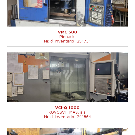
Spostamento asse X
510 mm
Spostamento asse Y
305 mm
Spostamento asse Z
305 mm
Giri del mandrino
0 - 2400 /min.
Numero di supporti trasversali
3
Raffreddamento centrale
No
VMC 500
Pinnacle
Cono per fissare mandrino
BT 40 .
Nr. di inventario: 251731
Dimensioni lungh. x largh. x alt.
2300x1800x2250 mm
Peso della macchina
2000 kg
Anno di fabbricazione:
2002
Sistema di controllo
Sì
Sistema di controllo Heidenhain
TNC 620
Superficie di bloccaggio del banco
1300 x 600 mm
Spostamento asse X
1000 mm
Spostamento asse Y
600 mm
Spostamento asse Z
650 mm
Giri del mandrino
0 - 8000 /min.
Numero di supporti trasversali
3
Raffreddamento centrale
Sì
VCI-Q 1000
KOVOSVIT MAS, a.s.
Cono per fissare mandrino
ISO 40 .
Nr. di inventario: 241864
Dimensioni lungh. x largh. x alt.
3080 x 2700 x 2800 mm
Peso della macchina
5500 kg
Anno di fabbricazione:
0