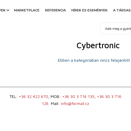
PEK
MARKETPLACE
REFERENCIA
HÍREK ES ESEMÉNYEK
A TÁRSA
Cybertronic
Ebben a kategóriában nincs felajánlott
TEL:
+36 32 422 670
, MOB:
+36 30 3 716 135
,
+36 30 3 716
126
Mail:
info@fermat.cz