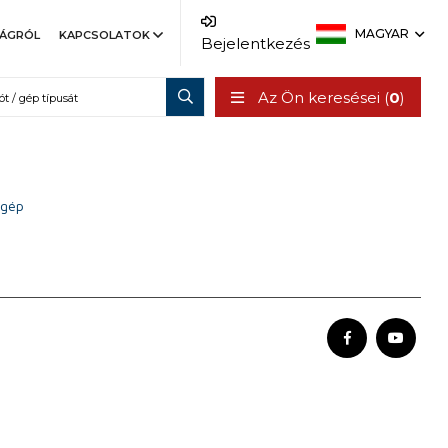
MAGYAR
SÁGRÓL
KAPCSOLATOK
Bejelentkezés
Az Ön keresései (
0
)
 gép