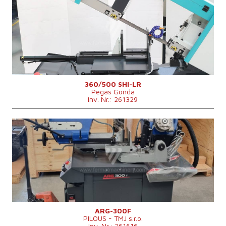
Baujahr:
2025
Max. Durchmesser des geschnittenen
250 (při plném materiálu)
Materials
mm
Maschinengewicht
750 kg
Hauptmotorleistung
3 kW
Kontrollsystem
nein
360/500 SHI-LR
Pegas Gonda
Inv. Nr.: 261329
Baujahr:
0
Max. Durchmesser des geschnittenen
300 mm
Materials
Hauptmotorleistung
2,25 kW
1760 × 890 × 1560
Maschinenabmessungen L x B x H
mm
Maschinengewicht
455 kg
Kontrollsystem
nein
ARG-300F
PILOUS - TMJ s.r.o.
Inv. Nr.: 261616