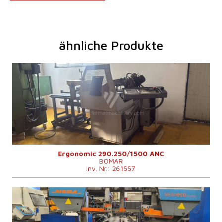
ähnliche Produkte
Baujahr:
2011
Max. Durchmesser des geschnittenen
250 mm
Materials
Maschinengewicht
900 kg
1980x1750x1470
Maschinenabmessungen L x B x H
mm
Kontrollsystem
nein
Ergonomic 290.250/1500 ANC
BOMAR
Inv. Nr.: 261557
Baujahr:
2012
Max. Durchmesser des geschnittenen
335 mm
Materials