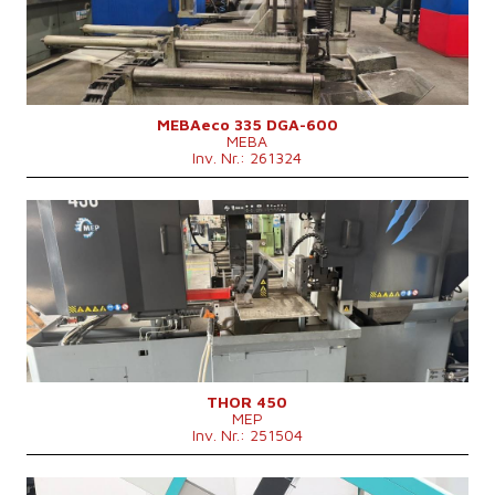
2480x2300x1900
Maschinenabmessungen L x B x H
mm
Maschinengewicht
2020 kg
Kontrollsystem
nein
MEBAeco 335 DGA-600
MEBA
Inv. Nr.: 261324
Baujahr:
2022
Max. Durchmesser des geschnittenen
450 mm
Materials
3050 x 1340 x 2050
Maschinenabmessungen L x B x H
mm
Maschinengewicht
3000 kg
Hauptmotorleistung
7,5 kW
Anbringunggeschwindigkeit
20-100 m/min
Kontrollsystem
nein
THOR 450
MEP
Inv. Nr.: 251504