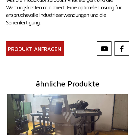
Wartungskosten minimiert. Eine optimale Lösung für
anspruchsvolle Industrieanwendungen und die
Serienfertigung.
PRODUKT ANFRAGEN
ähnliche Produkte
Baujahr:
2011
Max. Durchmesser des geschnittenen
250 mm
Materials
Maschinengewicht
900 kg
1980x1750x1470
Maschinenabmessungen L x B x H
mm
Kontrollsystem
nein