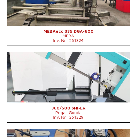
Maschinenabmessungen L x B x H
mm
Maschinengewicht
2020 kg
Kontrollsystem
nein
MEBAeco 335 DGA-600
MEBA
Inv. Nr.: 261324
Baujahr:
2025
Max. Durchmesser des geschnittenen
250 (při plném materiálu)
Materials
mm
Maschinengewicht
750 kg
Hauptmotorleistung
3 kW
Kontrollsystem
nein
360/500 SHI-LR
Pegas Gonda
Inv. Nr.: 261329
Baujahr:
0