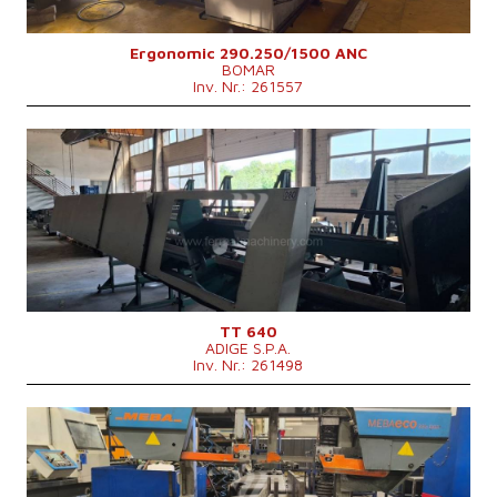
Ergonomic 290.250/1500 ANC
BOMAR
Inv. Nr.: 261557
Baujahr:
2009
Max. Durchmesser des geschnittenen Materials
80 mm
Hauptmotorleistung
7,6 kW
Maschinengewicht
1350 kg
Kontrollsystem
nein
TT 640
ADIGE S.P.A.
Inv. Nr.: 261498
Baujahr:
2012
Max. Durchmesser des geschnittenen
335 mm
Materials
2480x2300x1900