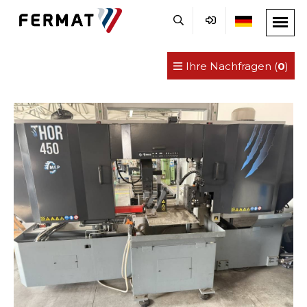
Ihre Nachfragen (
0
)