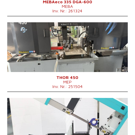
MEBAeco 335 DGA-600
MEBA
Inv. Nr.: 261324
Baujahr:
2022
Max. Durchmesser des geschnittenen
450 mm
Materials
3050 x 1340 x 2050
Maschinenabmessungen L x B x H
mm
Maschinengewicht
3000 kg
Hauptmotorleistung
7,5 kW
Anbringunggeschwindigkeit
20-100 m/min
Kontrollsystem
nein
THOR 450
MEP
Inv. Nr.: 251504
Baujahr:
2025
Max. Durchmesser des geschnittenen
250 (při plném materiálu)
Materials
mm
Maschinengewicht
750 kg
Hauptmotorleistung
3 kW
Kontrollsystem
nein