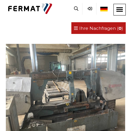
Ihre Nachfragen (
0
)