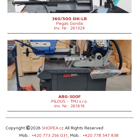
360/500 SHI-LR
Pegas Gonda
Inv. Nr.: 261329
Baujahr:
0
Max. Durchmesser des geschnittenen
300 mm
Materials
Hauptmotorleistung
2,25 kW
1760 × 890 × 1560
Maschinenabmessungen L x B x H
mm
Maschinengewicht
455 kg
Kontrollsystem
nein
ARG-300F
PILOUS - TMJ s.r.o.
Inv. Nr.: 261616
Copyright
2026
SHOPEA.cz
All Rights Reserved
Mob.:
+420 773 256 031
, Mob.:
+420 778 547 838