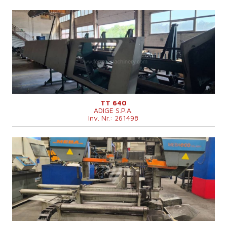
Baujahr:
2009
Max. Durchmesser des geschnittenen Materials
80 mm
Hauptmotorleistung
7,6 kW
Maschinengewicht
1350 kg
Kontrollsystem
nein
TT 640
ADIGE S.P.A.
Inv. Nr.: 261498
Baujahr:
2012
Max. Durchmesser des geschnittenen
335 mm
Materials
2480x2300x1900
Maschinenabmessungen L x B x H
mm
Maschinengewicht
2020 kg
Kontrollsystem
nein