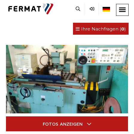
Ihre Nachfragen (
0
)