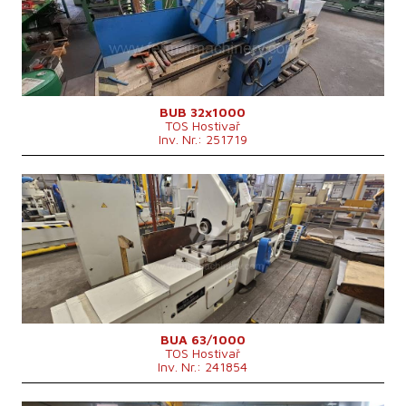
Max. Schleiflänge
1000 mm
Max. Werkstückgewicht
350 kg
Vorrichtung zum Innenschleifen
ja
Maschinenabmessungen L x B x H
3510x2695x1668 mm
Maschinengewicht
5300 kg
BUB 32x1000
TOS Hostivař
Inv. Nr.: 251719
Baujahr:
1976
Kontrollsystem
nein
Max. Schleifdurchmesser
630 mm
Max. Schleiflänge
1000 mm
Max. Werkstückgewicht
900 kg
Vorrichtung zum Innenschleifen
Spindelkegel
MORSE 6 .
Futterdurchmesser
315 mm
Hauptmotorleistung
22 kW
Maschinenabmessungen L x B x H
5425 x 2980 x mm
BUA 63/1000
TOS Hostivař
Maschinengewicht
10000 kg
Inv. Nr.: 241854