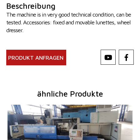
Beschreibung
The machine is in very good technical condition, can be
tested. Accessories: fixed and movable lunettes, wheel
dresser.
PRODUKT ANFRAGEN
ähnliche Produkte
Baujahr:
2004
Kontrollsystem
ja
Steuerung Siemens
Simatic OP17
Max. Schleifdurchmesser
400 mm
Max. Schleiflänge
1500 mm
Max. Werkstückgewicht
500 kg