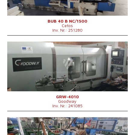
Vorrichtung zum Innenschleifen
ja
Maschinengewicht
9200 kg
Maschinenabmessungen L x B x H
6220x2760x1950 mm
BUB 40 B NC/1500
Cetos
Inv. Nr.: 251280
Baujahr:
2018
Kontrollsystem
ja
Steuerung Mitsubishi
M 70
Max. Schleifdurchmesser
400 mm
Max. Schleiflänge
1000 mm
Max. Werkstückgewicht
750 kg
Vorrichtung zum Innenschleifen
nein
GRW-4010
Goodway
Inv. Nr.: 241085
Baujahr:
1993
Kontrollsystem
nein
Max. Schleifdurchmesser
320 mm