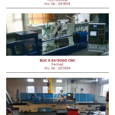
Inv. Nr.: 241854
Baujahr:
2022
Kontrollsystem
ja
Sinumerik 840D Sl - 802 D si - Sinumerik
Steuerung Siemens
840D Sl - 802 D si
Max.
630 mm
Schleifdurchmesser
Max. Schleiflänge
3000 mm
Max. Werkstückgewicht
3000 kg
Vorrichtung zum
ja
Innenschleifen
BUC E 63/3000 CNC
Fermat
Hauptmotorleistung
18,5 kW
Inv. Nr.: 201954
Maschinenabmessungen
10600 x 4350 x 2550 mm
L x B x H
Maschinengewicht
16000 kg
Baujahr:
2007
Kontrollsystem
ja
Steuerung Siemens
Sinumerik 840 D
Max. Schleifdurchmesser
630 mm
Max. Schleiflänge
3000 mm
Max. Werkstückgewicht
1200 kg
Vorrichtung zum Innenschleifen
nein
Gesamtleistungsbedarf
56 kVA