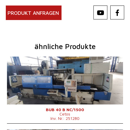
PRODUKT ANFRAGEN
ähnliche Produkte
Baujahr:
2004
Kontrollsystem
ja
Steuerung Siemens
Simatic OP17
Max. Schleifdurchmesser
400 mm
Max. Schleiflänge
1500 mm
Max. Werkstückgewicht
500 kg
Vorrichtung zum Innenschleifen
ja
Maschinengewicht
9200 kg
Maschinenabmessungen L x B x H
6220x2760x1950 mm
BUB 40 B NC/1500
Cetos
Inv. Nr.: 251280