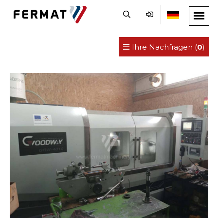
Ihre Nachfragen (
0
)