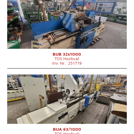
Baujahr:
1993
Kontrollsystem
nein
Max. Schleifdurchmesser
320 mm
Max. Schleiflänge
1000 mm
Max. Werkstückgewicht
350 kg
Vorrichtung zum Innenschleifen
ja
Maschinenabmessungen L x B x H
3510x2695x1668 mm
Maschinengewicht
5300 kg
BUB 32x1000
TOS Hostivař
Inv. Nr.: 251719
Baujahr:
1976
Kontrollsystem
nein
Max. Schleifdurchmesser
630 mm
Max. Schleiflänge
1000 mm
Max. Werkstückgewicht
900 kg
Vorrichtung zum Innenschleifen
Spindelkegel
MORSE 6 .
Futterdurchmesser
315 mm
Hauptmotorleistung
22 kW
Maschinenabmessungen L x B x H
5425 x 2980 x mm
BUA 63/1000
TOS Hostivař
Maschinengewicht
10000 kg