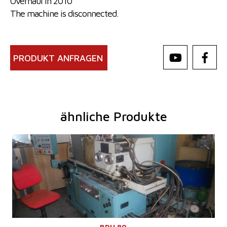
Overhaul in 2010
The machine is disconnected.
PRODUKT ANFRAGEN
ähnliche Produkte
Baujahr:
1990
Kontrollsystem
nein
Max. Werkstückdurchmesser
220 mm
Größte Durchmesser des geschliffenes Loches
120 mm
Max. schleiftiefe
mm
Maschinengewicht
2600 kg
BDU 80