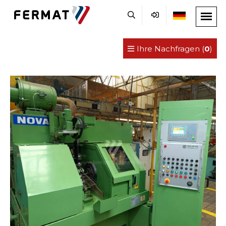
Ihre Nachfragen (
0
)