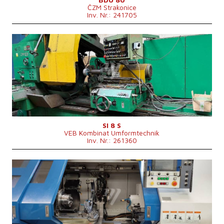
ČZM Strakonice
Inv. Nr.: 241705
Baujahr:
1986
Kontrollsystem
nein
Max. Werkstückdurchmesser
800 mm
Größte Durchmesser des geschliffenes
630 mm
Loches
Max. schleiftiefe
500 mm
Maschinengewicht
10700 kg
6000x3000x2200
Maschinenabmessungen L x B x H
mm
SI 8 S
VEB Kombinat Umformtechnik
Inv. Nr.: 261360
Baujahr:
2009
Kontrollsystem
ja
Max. Werkstückdurchmesser
430 mm
Größte Durchmesser des geschliffenes
250 mm
Loches
Max. schleiftiefe
200-300 mm
Z Weg
730 mm