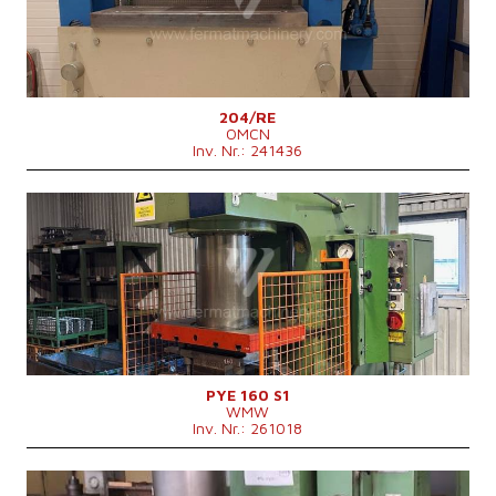
Maschinengewicht
1870 kg
Kontrollsystem
nein
204/RE
OMCN
Inv. Nr.: 241436
Baujahr:
0
Presskraft
160 t
Die Abmessungen des Desktop
900x630 mm
Stößelabmessungen
750x450 mm
Stößelhub
500 mm
Hub des unteren Auswerfers
200 mm
Hauptmotorleistung
17 kW
Maschinengewicht
7000 kg
Maschinenabmessungen L x B x H
2200x1250x3280 mm
Kontrollsystem
nein
PYE 160 S1
WMW
Inv. Nr.: 261018
Baujahr:
0