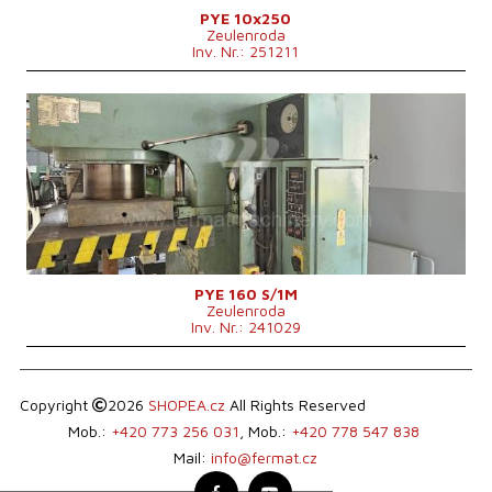
PYE 10x250
Zeulenroda
Inv. Nr.: 251211
Baujahr:
1984
Presskraft
160 t
Die Abmessungen des Desktop
900x630 mm
Hauptmotorleistung
17 kW
Maschinengewicht
7000 kg
Anfluggeschwindigkeit
200 mm/s
Stößelhub
500 mm
Kontrollsystem
nein
PYE 160 S/1M
Zeulenroda
Inv. Nr.: 241029
Copyright
2026
SHOPEA.cz
All Rights Reserved
Mob.:
+420 773 256 031
, Mob.:
+420 778 547 838
Mail:
info@fermat.cz