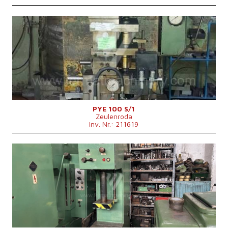
Baujahr:
0
Presskraft
100 t
Die Abmessungen des Desktop
750x560 mm
Stößelabmessungen
530x400 mm
Hauptmotorleistung
15 kW
Maschinenabmessungen L x B x H
1900x1200x3030 mm
Maschinengewicht
5000 kg
Max. Stößelhub
500 mm
Ausladung
360 mm
Kontrollsystem
nein
PYE 100 S/1
Zeulenroda
Inv. Nr.: 211619
Baujahr:
1959
Presskraft
10 t
Die Abmessungen des Desktop
500x400 mm
Stößelabmessungen
450x280 mm
Hauptmotorleistung
4 kW
Maschinenabmessungen L x B x H
1300x1000x2220 mm
Maschinengewicht
1100 kg
Kontrollsystem
nein