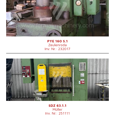
Presskraft
160 t
Die Abmessungen des Desktop
900x630 mm
Stößelabmessungen
750x450 mm
Hauptmotorleistung
15 kW
Maschinenabmessungen L x B x H
2200x1250x3280 mm
Maschinengewicht
6838 kg
Kontrollsystem
nein
PYE 160 S.1
Zeulenroda
Inv. Nr.: 232017
Baujahr:
1978
Presskraft
63 t
Die Abmessungen des Desktop
620x500 mm
Hauptmotorleistung
22 kW
Kontrollsystem
nein
SDZ 63.1.1
Müller
Inv. Nr.: 251111