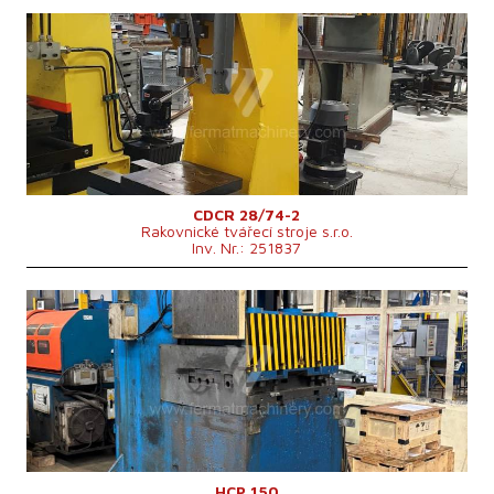
Baujahr:
2005
Presskraft
28 t
Die Abmessungen des Desktop
mm
Max. Stößelhub
260 mm
Maschinengewicht
480 kg
Maschinenabmessungen L x B x H
1230x700x1587 mm
Kontrollsystem
nein
CDCR 28/74-2
Rakovnické tvářecí stroje s.r.o.
Inv. Nr.: 251837
Baujahr:
2012
Presskraft
150 t
Die Abmessungen des Desktop
700x1200 mm
Walzenanzahl
2
Max. Stößelhub
400 mm
Hauptmotorleistung
18,5 kW
Kontrollsystem
nein
HCP 150