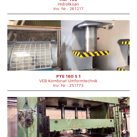
Hidroliksan
Inv. Nr.: 261217
Baujahr:
0
Presskraft
160 t
Maschinengewicht
6838 kg
Tischmaße
900x630 mm
Maschinenabmessungen L x B x H
2200x1250x3280m mm
Hauptmotorleistung
15 kW
Kontrollsystem
nein
PYE 160 S 1
VEB Kombinat Umformtechnik
Inv. Nr.: 251773
Baujahr:
2003
Presskraft
500 t
Die Abmessungen des Desktop
2000x3000 mm
Stößelabmessungen
2000x3000 mm
Stößelhub
800 mm
Hub des unteren Auswerfers
280 mm
Hauptmotorleistung
30 kW