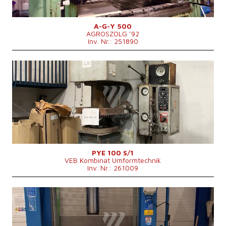
Maschinenabmessungen L x B x H
5400x2700×4700 mm
Maschinengewicht
38000 kg
Kontrollsystem
nein
A-G-Y 500
AGROSZOLG ’92
Inv. Nr.: 251890
Baujahr:
1987
Presskraft
100 t
Die Abmessungen des Desktop
750x560 mm
Stößelabmessungen
530x400 mm
Stößelhub
500 mm
Ausladung
360 mm
Hub des unteren Auswerfers
200 mm
Maschinengewicht
5000 kg
Kontrollsystem
nein
PYE 100 S/1
VEB Kombinat Umformtechnik
Inv. Nr.: 261009
Baujahr:
2018
Presskraft
150 t
Die Abmessungen des Desktop
1020 x 1035 mm
Maschinenabmessungen L x B x H
1970x2515x1300 mm